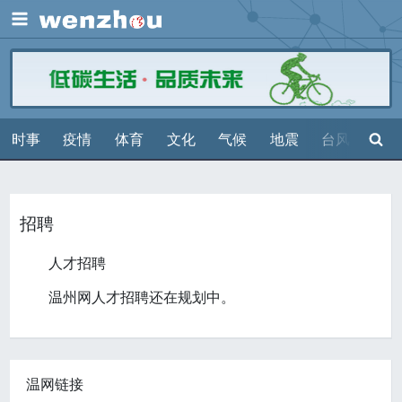
展开
搜索
时事
疫情
体育
文化
气候
地震
台风
天气
招聘
人才招聘
温州网人才招聘还在规划中。
温网链接