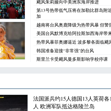
飓风朱莉娅向中美洲东海岸推进
第13号热带低气压将在加勒比群岛附
加
越南将台风奥鹿降级为热带风暴 但警
美国台风默博克给阿拉斯加西海岸带
热带风暴菲奥娜逼近 波多黎各面临飓
韩国准备迎接“非常强”的台风
斯里兰卡受飓风曼多斯影响学校停课
法国派兵约15人德国13人英荷各
人 欧洲军队抵达格陵兰岛