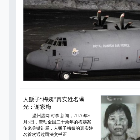
人贩子“梅姨”真实姓名曝
光：谢家梅‌
温州温网 时事 新闻，2026年8
月5日，牵动全国二十余年的梅姨案
传来关键进展，人贩子梅姨的真实姓
名首次通过司法文书正