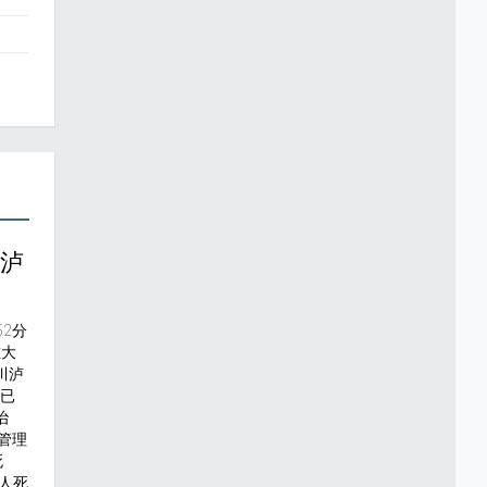
川泸
52分
重大
川泸
震已
治
管理
死
6人死