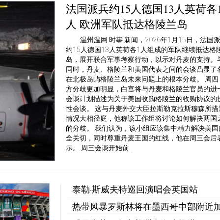
法国派兵约15人德国13人英荷各
人 欧洲军队抵达格陵兰岛
温州温网 时事 新闻，2026年1月15日，法国
约15人德国13人英荷各1人组成的军队继续抵达格
岛，展开联合军事考察行动，以示对丹麦的支持。
同时，丹麦、格陵兰和美国代表之间的会谈凸显了
在北极岛屿格陵兰岛未来问题上的根本分歧。 周四
方分歧更加明显，白宫将与丹麦和格陵兰官员的进
会谈计划描述为关于美国收购格陵兰的收购协议的
性会谈。 这与丹麦外交大臣拉斯勒克拉斯穆森所描
情况大相径庭，他称该工作组将讨论如何解决两国
的分歧。 我们认为，该小组应该集中精力解决美国
全关切，同时尊重丹麦王国的红线，他在周三会后
示。 周三会谈开始前...
泰勒·斯威夫特巡回演唱会英国站
热带风暴罗斯林将在墨西哥中部附近