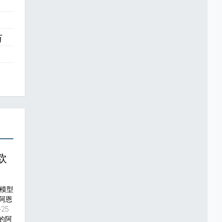
万
欧
据模型
阿恩
25
的阿