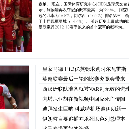
森纳。 现在，国际体育研究中心(CIES)足球天文台
示，利物浦再次夺冠的概率最高，为28.9%。 阿森
冠的几率为18.8%，切尔西（16.2%）排名第三，
于十届冠军曼城（14.4%）。 英超历史上最成功的
曼联赢得2012-13赛季以来的首个冠军的概率为...
皇家马德里1.3亿英镑求购阿尔瓦雷斯
英超联赛最后一轮的比赛究竟会带来
西汉姆联队准备就被VAR判无效的进
内塔尼亚胡在新视频中回应死亡传闻
迪拜发生巨响 科威特机场遭伊朗新一
伊朗誓言要追捕并杀死以色列总理本
比马泰塔更好的选择