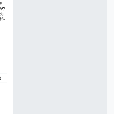
表
纳夺
领先
球队
球