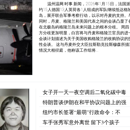
温州温网 时事 新闻，2026年1月15日，法国
约15人德国13人英荷各1人组成的军队继续抵达格
岛，展开联合军事考察行动，以示对丹麦的支持。
同时，丹麦、格陵兰和美国代表之间的会谈凸显了
在北极岛屿格陵兰岛未来问题上的根本分歧。 周四
方分歧更加明显，白宫将与丹麦和格陵兰官员的进
会谈计划描述为关于美国收购格陵兰的收购协议的
性会谈。 这与丹麦外交大臣拉斯勒克拉斯穆森所描
情况大相径庭，他称该工作组将...
女子开一天一夜空调后二氧化碳中毒
特朗普谈伊朗在和平协议问题上的强
纽约市长签署“最萌”行政命令：不
车手张秀军意外离世 留下3个孩子