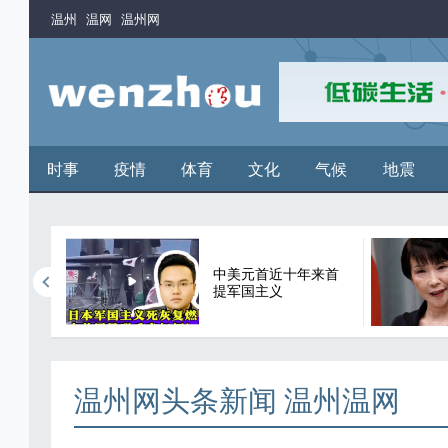
温州
温网
温州网
时事
疫情
体育
文化
气候
地震
中美元首近十年来首
谬论
提军国主义
温州网头条新闻 温州温网