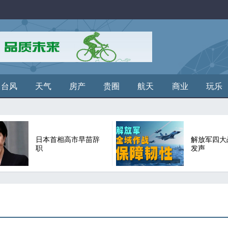
台风
天气
房产
贵圈
航天
商业
玩乐
日本首相高市早苗辞
解放军四大
职
发声