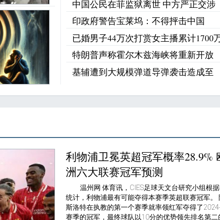
中国公民在菲监狱离世 中方严正交涉
印政府警告宝莱坞：不得抨击中国
已婚男子44万次打赏女主播累计1700
特朗普声称霍尔木兹海峡将重新开放
基辅遭到大规模弹道导弹袭击造成至
利物浦卫冕英超冠军概率28.9% 
洲六大联赛冠军预测
温州网 体育讯，CIES足球天文台研究小组根
统计，利物浦最有可能夺得本赛季英超联赛冠军。 
斯洛特在执教的第一个赛季就率领红军夺得了2024-
赛季的冠军，最终球队以10分的优势领先排名第二