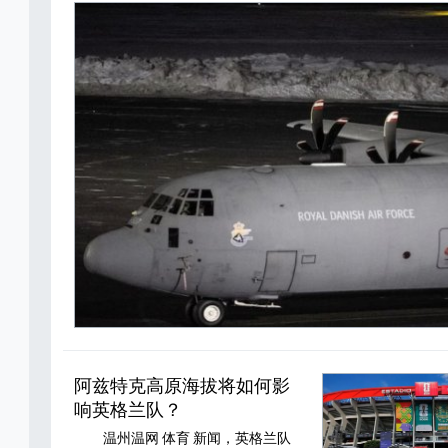
阿兹特克高原海拔将如何影
响英格兰队？
温州温网 体育 新闻，英格兰队