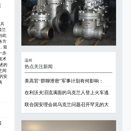
1
派兵
陵兰
与此
各方
，双
一步
技术
温州
述的
热点关注新闻
之间
的安
美高官“群聊泄密”军事计划有何影响：
表
在利沃夫泪流满面的乌克兰人登上火车逃
联合国安理会就乌克兰问题召开罕见的大
加