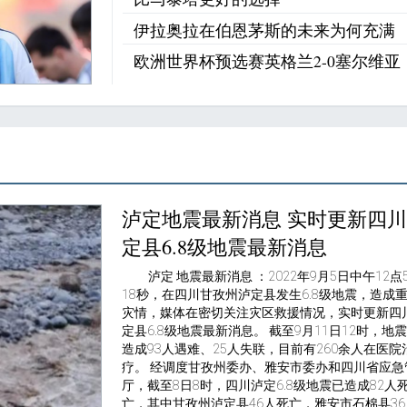
伊拉奥拉在伯恩茅斯的未来为何充满
欧洲世界杯预选赛英格兰2-0塞尔维亚
泸定地震最新消息 实时更新四
定县6.8级地震最新消息
泸定 地震最新消息 ：2022年9月5日中午12点
18秒，在四川甘孜州泸定县发生6.8级地震，造成
灾情，媒体在密切关注灾区救援情况，实时更新四
定县6.8级地震最新消息。 截至9月11日12时，地
造成93人遇难、25人失联，目前有260余人在医院
疗。 经调度甘孜州委办、雅安市委办和四川省应急
厅，截至8日8时，四川泸定6.8级地震已造成82人
亡，其中甘孜州泸定县46人死亡，雅安市石棉县3