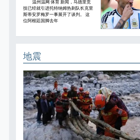
温州温网 体育 新闻，马德里竞
技已经就引进托特纳姆热刺队长克里
斯蒂安罗梅罗一事展开了谈判。 这
位阿根廷国脚去年
地震