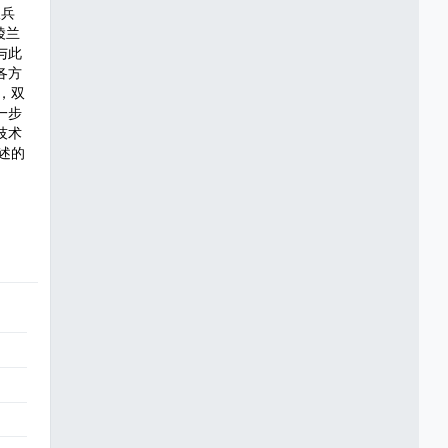
派兵
陵兰
与此
各方
，双
一步
技术
述的