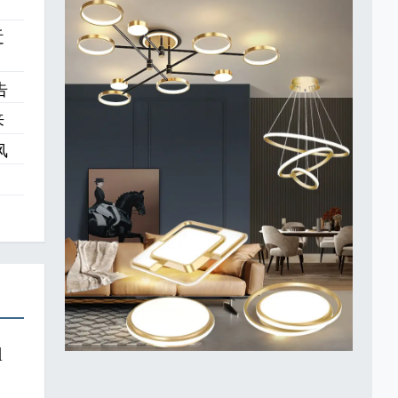
近
告
来
风
1