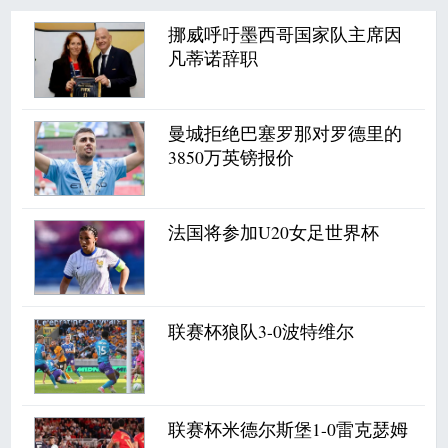
挪威呼吁墨西哥国家队主席因
凡蒂诺辞职
曼城拒绝巴塞罗那对罗德里的
3850万英镑报价
法国将参加U20女足世界杯
联赛杯狼队3-0波特维尔
联赛杯米德尔斯堡1-0雷克瑟姆