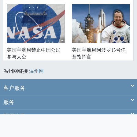
美国宇航局禁止中国公民
美国宇航局阿波罗13号任
参与太空
务指挥官
温州网链接
温州网
Ex
客户服务
Ex
服务
Ex
附属公司
Ex
站务