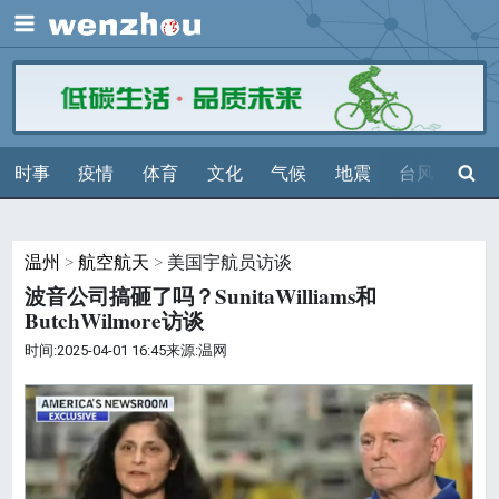
展开
搜索
时事
疫情
体育
文化
气候
地震
台风
天气
温州
>
航空航天
> 美国宇航员访谈
波音公司搞砸了吗？SunitaWilliams和
ButchWilmore访谈
时间:2025-04-01 16:45来源:温网