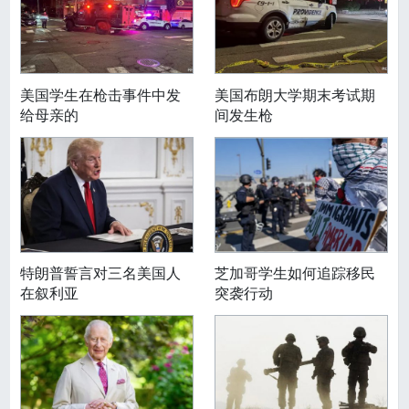
美国学生在枪击事件中发
美国布朗大学期末考试期
给母亲的
间发生枪
特朗普誓言对三名美国人
芝加哥学生如何追踪移民
在叙利亚
突袭行动