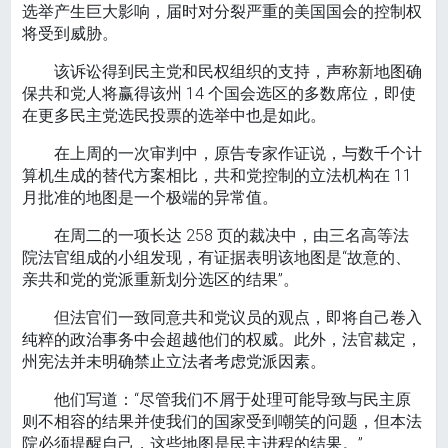
选举产生巨大影响，届时对分裂严重的美国国会的控制权
将受到威胁。
该诉讼得到民主党和民权组织的支持，声称新地图确
保共和党人将赢得该州 14 个国会选区的多数席位，即使
在更多民主党选民投票的选举中也是如此。
在上周的一次审判中，原告专家作证说，与数千个计
算机生成的替代方案相比，共和党控制的立法机构在 11
月批准的地图是一个极端的异常值。
在周二的一项长达 258 页的裁决中，由三名高等法
院法官组成的小组发现，有证据表明该地图是“故意的、
亲共和党的党派重新划分选区的结果”。
但法官们一致同意共和党议员的观点，即将自己卷入
纯粹的政治事务中会超越他们的权威。此外，法官裁定，
州宪法并未明确禁止立法者考虑党派因素。
他们写道：“尽管我们不屑于处理可能导致与民主原
则不相容的结果并使我们的国家受到嘲笑的问题，但本法
院必须提醒自己，这些地图是民主进程的结果。”