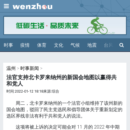
展开
搜索
时事
疫情
体育
文化
气候
地震
台风
天气
温州
>
时事新闻
>
法官支持北卡罗来纳州的新国会地图以赢得共
和党人
时间:2022-01-12 18:18来源:综合
周二，北卡罗来纳州的一个法官小组维持了该州新的
国会地图，驳回了民主党选民和倡导团体关于重新划定的
选区界线非法有利于共和党人的说法。
这项将被上诉的决定可能会对 11 月的 2022 年中期