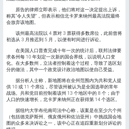
原告的律师立即表示，他们将对这一决定提出上诉，
称其“令人失望”，但表示相信北卡罗来纳州最高法院最终
会放弃该地图。
该州最高法院以 4 票对 3 票获得多数席位，此前曾将
初选从 3 月推迟到 5 月，以便有时间进行诉讼。
在美国人口普查完成十年一次的统计后，联邦法律要
求各州每 10 年划定一次新的国会界线，以说明人口变
化。在大多数州，立法者控制着这个过程，导致了选区划
分的做法，其中一个政党设计政治地图以使自己受益。
据分析人士称，新地图将在全州范围内为共和党人提
供 10 或 11 个席位，尽管该州被认为是全国选举的常年
战场。共和党目前控制着该州 13 个地区中的 8 个；由于
人口的快速增长，北卡罗来纳州正在获得第 14 个选区。
据纽约大学布伦南司法中心称，该案是在至少六个州
（包括德克萨斯州、俄亥俄州和佐治亚州）中挑战国会地
图的众多未决诉讼之一，该中心正在追踪重新划分诉讼的