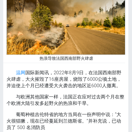
热浪导致法国西南部野火肆虐
温网
国际新闻讯，2022年8月9日，在法国西南部野
火肆虐，大火摧毁了16座房屋，烧毁了6000公顷土地，
并迫使上个月已经遭受大火袭击的地区近6000人撤离。
与欧洲其他国家一样，法国正在应对过去两个月在整
个欧洲大陆引发多起野火的热浪和干旱。
葡萄种植吉伦特省的地方当局在一份声明中说：“大
火很猖獗，现在已经蔓延到兰德斯省。”并补充说，已动
员了 500 名消防员