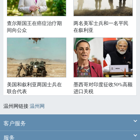
查尔斯国王在癌症治疗期
两名美军士兵和一名平民
间向公众
在叙利亚
美国和叙利亚两国士兵在
墨西哥对印度征收50%高额
联合代表
进口关税
温州网链接
温州网
Ex
客户服务
Ex
服务