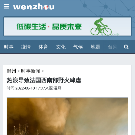
展开
搜索
时事
疫情
体育
文化
气候
地震
台风
天气
温州
>
时事新闻
>
热浪导致法国西南部野火肆虐
时间:2022-08-10 17:37来源:温网