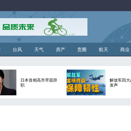
震
台风
天气
房产
贵圈
航天
商业
日本首相高市早苗辞
解放军四大
职
发声