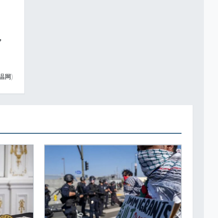
，
温网)