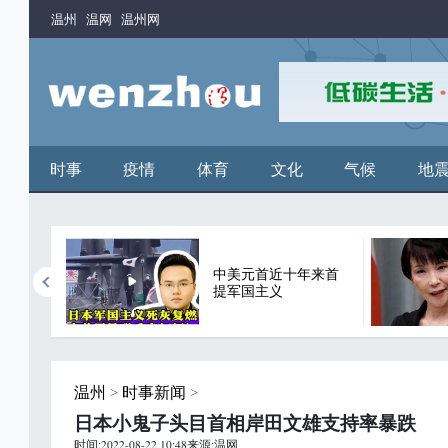
温州
温网
温州网
时事
疫情
体育
文化
气候
地
中美元首近十年来首
谬论
提军国主义
温州
>
时事新闻
>
日本小鬼子头目首相岸田文雄支持率暴跌
时间:2022-08-22 10:48来源:温网