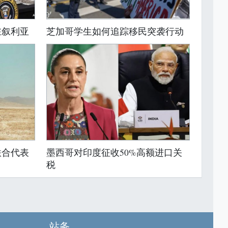
在叙利亚
芝加哥学生如何追踪移民突袭行动
联合代表
墨西哥对印度征收50%高额进口关
税
站务