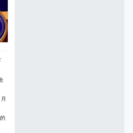
下
枪
 月
 的