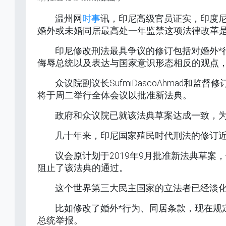
温州网
时事
讯，印尼高级官员证实，印度尼
婚外或未婚同居最高处一年监禁这项法律改革
印尼修改刑法最具争议的修订包括对婚外*
侮辱总统以及表达与国家意识形态相反的观点，即Pa
众议院副议长SufmiDascoAhmad和监督
将于周二举行全体会议以批准新法典。
政府和众议院已就该法典草案达成一致，
几十年来，印尼国家殖民时代刑法的修订
议会原计划于2019年9月批准新法典草
阻止了该法典的通过。
这个世界第三大民主国家的立法者已经淡
比如修改了婚外*行为、同居条款，现在规
总统举报。