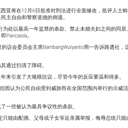
西亚将在12月6日批准对刑法进行全面修改，批评人士称
是民主自由和警察道德的倒退。
行为处以最高一年监禁的条款、禁止未婚夫妇之间的同居
ncasila。
修订的议会委员会主席BambangWuryanto周一告诉路透社，
为其通过扫清了障碍。
近年来引发了大规模抗议，尽管今年的反应要温和得多。
案，但因认为公民自由受到威胁而在全国范围内举行的示威
化了一些被认为最具争议性的条款。
定只能由配偶、父母或子女等近亲属举报，侮辱总统只能