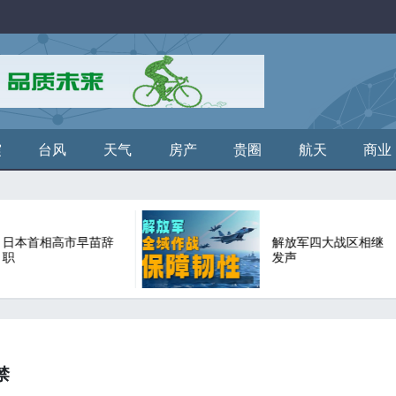
震
台风
天气
房产
贵圈
航天
商业
解放军四大战区相继
战败后日方
发声
国发出武力
禁