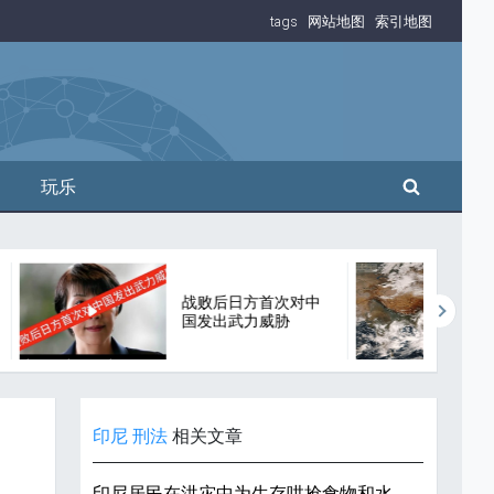
tags
网站地图
索引地图
搜索
玩乐
首次对中
17级台风最大持续风
威胁
速堪比高速列车
印尼
刑法
相关文章
印尼居民在洪灾中为生存哄抢食物和水