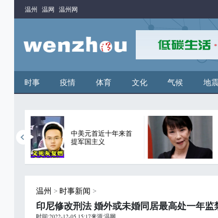
温州
温网
温州网
时事
疫情
体育
文化
气候
地
年来首
日本首相高市早苗辞
职
温州
>
时事新闻
>
印尼修改刑法 婚外或未婚同居最高处一年监
时间:2022-12-05 15:17来源:温网