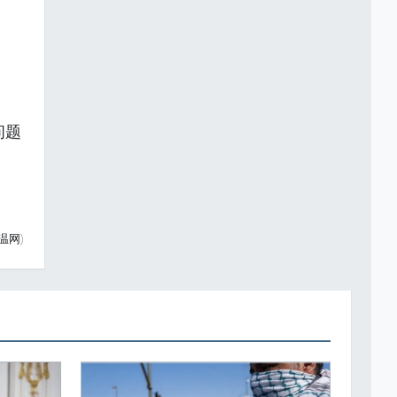
问题
温网)