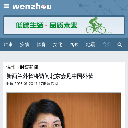
展开
搜索
时事
疫情
体育
文化
气候
地震
台风
天气
温州
>
时事新闻
>
新西兰外长将访问北京会见中国外长
时间:2023-03-20 13:17来源:温网