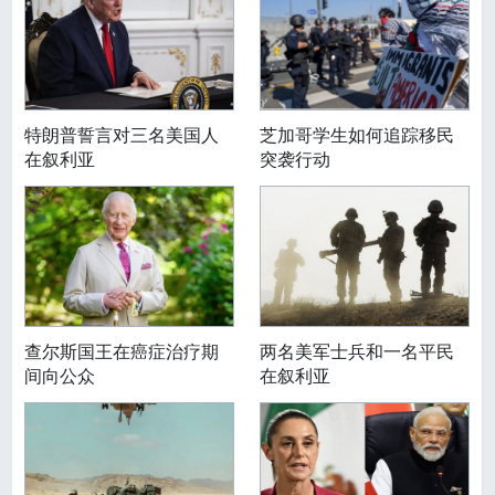
特朗普誓言对三名美国人
芝加哥学生如何追踪移民
在叙利亚
突袭行动
查尔斯国王在癌症治疗期
两名美军士兵和一名平民
间向公众
在叙利亚