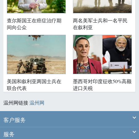
查尔斯国王在癌症治疗期
两名美军士兵和一名平民
间向公众
在叙利亚
美国和叙利亚两国士兵在
墨西哥对印度征收50%高额
联合代表
进口关税
温州网链接
温州网
Ex
客户服务
Ex
服务