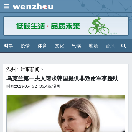
展开
搜索
时事
疫情
体育
文化
气候
地震
台风
天气
温州
>
时事新闻
>
乌克兰第一夫人请求韩国提供非致命军事援助
时间:2023-05-16 21:36来源:温网