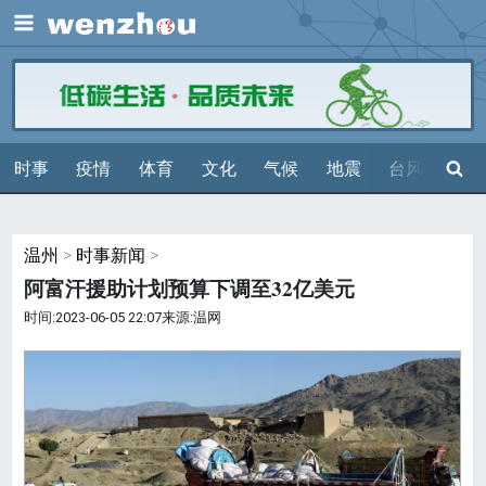
展开
搜索
时事
疫情
体育
文化
气候
地震
台风
天气
温州
>
时事新闻
>
阿富汗援助计划预算下调至32亿美元
时间:2023-06-05 22:07来源:温网