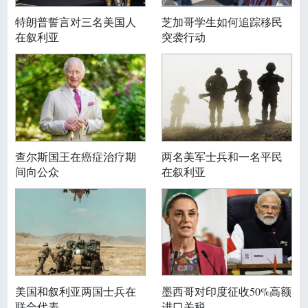
特朗普誓言对三名美国人
芝加哥学生如何追踪移民
在叙利亚
突袭行动
查尔斯国王在癌症治疗期
两名美军士兵和一名平民
间向公众
在叙利亚
美国和叙利亚两国士兵在
墨西哥对印度征收50%高额
联合代表
进口关税