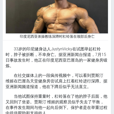
印度尼西亚体操教练深蹲时杠铃落在颈部后身亡
33岁的印尼健身达人JustynVicky在试图举起杠铃
时，脖子被折断，不幸身亡。据亚洲新闻台报道，7月15
日事故发生时，他正在印度尼西亚巴厘岛的一家健身房锻
炼。
在社交媒体上的一段疯传视频中，可以看到贾斯汀·
维姬在巴厘岛天堂健身房尝试肩上扛着杠铃进行深蹲。据
亚洲新闻频道报道，他在下蹲后似乎无法直立。
当他试图保持重量时，杠铃落在了他的脖子后面，他
又回到了坐姿。贾斯汀·维姬的观察员似乎失去了平衡，
在事件发生期间与他一起向后倒下。保护者是在举重过程
中提供帮助和支持的人。