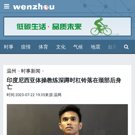
展开
搜索
时事
疫情
体育
文化
气候
地震
台风
天气
温州
>
时事新闻
>
印度尼西亚体操教练深蹲时杠铃落在颈部后身
亡
时间:2023-07-22 19:35来源:温网