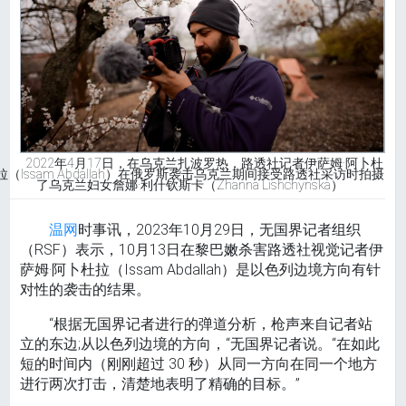
2022年4月17日，在乌克兰扎波罗热，路透社记者伊萨姆·阿卜杜
拉（Issam Abdallah）在俄罗斯袭击乌克兰期间接受路透社采访时拍摄
了乌克兰妇女詹娜·利什钦斯卡（Zhanna Lishchynska）
温网
时事讯，2023年10月29日，无国界记者组织
（RSF）表示，10月13日在黎巴嫩杀害路透社视觉记者伊
萨姆·阿卜杜拉（Issam Abdallah）是以色列边境方向有针
对性的袭击的结果。
“根据无国界记者进行的弹道分析，枪声来自记者站
立的东边;从以色列边境的方向，“无国界记者说。“在如此
短的时间内（刚刚超过 30 秒）从同一方向在同一个地方
进行两次打击，清楚地表明了精确的目标。”