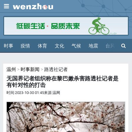
展开
搜索
时事
疫情
体育
文化
气候
地震
台风
天气
温州
>
时事新闻
> 路透社记者
无国界记者组织称在黎巴嫩杀害路透社记者是
有针对性的打击
时间:2023-10-30 01:45来源:温网