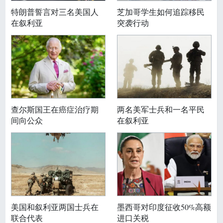
特朗普誓言对三名美国人
芝加哥学生如何追踪移民
在叙利亚
突袭行动
查尔斯国王在癌症治疗期
两名美军士兵和一名平民
间向公众
在叙利亚
美国和叙利亚两国士兵在
墨西哥对印度征收50%高额
联合代表
进口关税