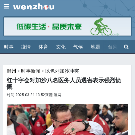
展开
搜索
时事
疫情
体育
文化
气候
地震
台风
天气
温州
>
时事新闻
> 以色列加沙冲突
红十字会对加沙八名医务人员遇害表示强烈愤
慨
时间:2025-03-31 13:52来源:温网