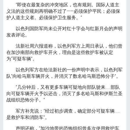
“即使在最复杂的冲突地区，也有规则。国际人道主
义法的这些规则再明确不过了——必须保护平民；必须保
护人道主义者。必须保护卫生服务。”
以色列国防军尚未公开对红十字会与红新月会的声明
发表评论。
法新社周六报道称，以色列军方上周日承认，他们曾
在加沙南部向救护车开火，理由是这些救护车被认定
为“可疑车辆”。
以色列军方在给法新社的一份声明中表示，以色列军
队“向哈马斯车辆开火，并消灭了数名哈马斯恐怖分子”。
“几分钟后，又有更多车辆可疑地向部队驶来……部队
向可疑车辆开火予以还击，消灭了多名哈马斯和伊斯兰圣
战组织恐怖分子。”
军方补充说：“经过初步调查，确定部分可疑车辆……
是救护车和消防车”。
声明还称，“加沙地带的恐怖组织曾多次使用救护车