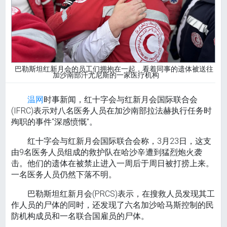
巴勒斯坦红新月会的员工们拥抱在一起，看着同事的遗体被送往
加沙南部汗尤尼斯的一家医疗机构
温网
时事新闻，红十字会与红新月会国际联合会
(IFRC)表示对八名医务人员在加沙南部拉法赫执行任务时
殉职的事件“深感愤慨”。
红十字会与红新月会国际联合会称，3月23日，这支
由9名医务人员组成的救护队在哈沙辛遭到猛烈炮火袭
击。他们的遗体在被禁止进入一周后于周日被打捞上来。
一名医务人员仍然下落不明。
巴勒斯坦红新月会(PRCS)表示，在搜救人员发现其工
作人员的尸体的同时，还发现了六名加沙哈马斯控制的民
防机构成员和一名联合国雇员的尸体。