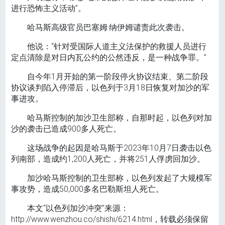
进行恐怖主义活动”。
哈马斯高级官员巴塞姆·纳伊姆谴责此次袭击。
他说：“针对受国际人道主义法保护的救援人员进行
定点清除是对日内瓦公约的公然违反，是一种战争罪。”
自今年1月开始的第一阶段停火协议结束、第二阶段
协议谈判陷入停滞后，以色列于3月18日恢复对加沙的军
事进攻。
哈马斯控制的加沙卫生部称，自那时起，以色列对加
沙的袭击已造成900多人死亡。
这场战争的起因是哈马斯于2023年10月7日袭击以色
列南部，造成约1,200人死亡，并将251人俘虏回加沙。
加沙哈马斯控制的卫生部称，以色列发起了大规模军
事攻势，造成50,000多名巴勒斯坦人死亡。
本文“以色列加沙冲突”来源：
http://www.wenzhou.co/shishi/6214.html，转载必须保留