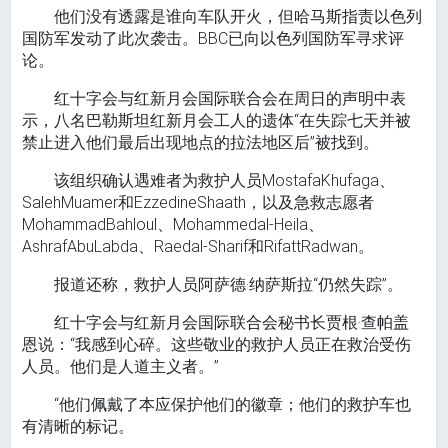
他们没有透露是谁向车队开火，但哈马斯指责以色列
国防军发动了此次袭击。BBC已向以色列国防军寻求评
论。
红十字会与红新月会国际联合会在周日的声明中表
示，八名巴勒斯坦红新月会工人的遗体“在失踪七天并被
禁止进入他们最后出现地点的拉法地区后”被找到。
该组织确认遇难者为救护人员MostafaKhufaga、
SalehMuamer和EzzedineShaath，以及急救志愿者
MohammadBahloul、Mohammedal-Heila、
AshrafAbuLabda、Raedal-Sharif和RifattRadwan。
报道还称，救护人员阿萨德·纳萨斯拉“仍然失踪”。
红十字会与红新月会国际联合会秘书长贾根·查帕盖
恩说：“我感到心碎。这些敬业的救护人员正在救治受伤
人员。他们是人道主义者。”
“他们佩戴了本应保护他们的徽章；他们的救护车也
有清晰的标记。