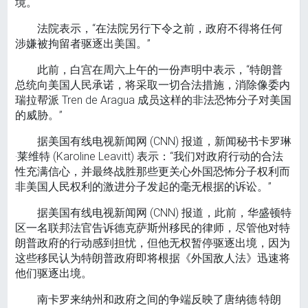
境。
法院表示，“在法院另行下令之前，政府不得将任何
涉嫌被拘留者驱逐出美国。”
此前，白宫在周六上午的一份声明中表示，“特朗普
总统向美国人民承诺，将采取一切合法措施，消除像委内
瑞拉帮派 Tren de Aragua 成员这样的非法恐怖分子对美国
的威胁。”
据美国有线电视新闻网 (CNN) 报道，新闻秘书卡罗琳
·莱维特 (Karoline Leavitt) 表示：“我们对政府行动的合法
性充满信心，并最终战胜那些更关心外国恐怖分子权利而
非美国人民权利的激进分子发起的毫无根据的诉讼。”
据美国有线电视新闻网 (CNN) 报道，此前，华盛顿特
区一名联邦法官告诉德克萨斯州移民的律师，尽管他对特
朗普政府的行动感到担忧，但他无权暂停驱逐出境，因为
这些移民认为特朗普政府即将根据《外国敌人法》迅速将
他们驱逐出境。
南卡罗来纳州和政府之间的争端反映了唐纳德·特朗