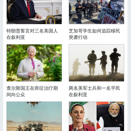
特朗普誓言对三名美国人
芝加哥学生如何追踪移民
在叙利亚
突袭行动
查尔斯国王在癌症治疗期
两名美军士兵和一名平民
间向公众
在叙利亚