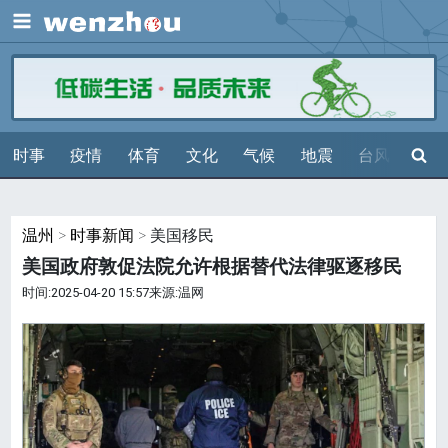
展开
搜索
时事
疫情
体育
文化
气候
地震
台风
天气
温州
>
时事新闻
> 美国移民
美国政府敦促法院允许根据替代法律驱逐移民
时间:2025-04-20 15:57来源:温网