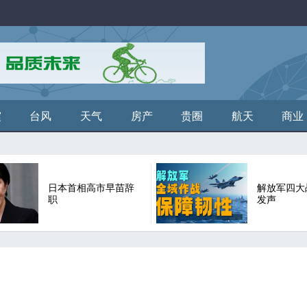
震
台风
天气
房产
贵圈
航天
商业
日本首相高市早苗辞
解放军四大
职
发声