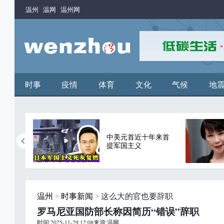
温州
温网
温州网
时事
疫情
体育
文化
气候
地
中美元首近十年来首
谬论
提军国主义
温州
>
时事新闻
> 这么大的官也要辞职
罗马尼亚国防部长称因简历“错误”辞职
时间:2025-11-29 12:08来源:温网