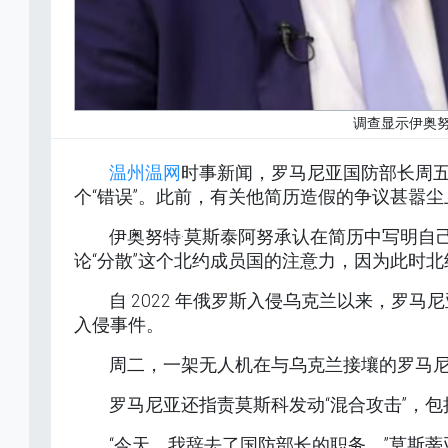
调查显示伊奥努
温州温网
时事新闻，罗马尼亚国防部长周
个“错误”。此前，有关他简历造假的争议甚嚣尘
伊奥努特·莫斯泰阿努承认在简历中写明自
论“分散”这个北约成员国的注意力，因为此时北
自 2022 年俄罗斯入侵乌克兰以来，罗
入侵事件。
周二，一架无人机在与乌克兰接壤的罗马
罗马尼亚还指责莫斯科发动“混合攻击”，
“今天，我辞去了国防部长的职务，”莫斯