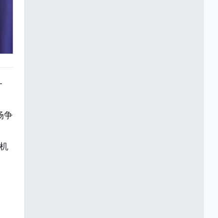
一
场争
人机