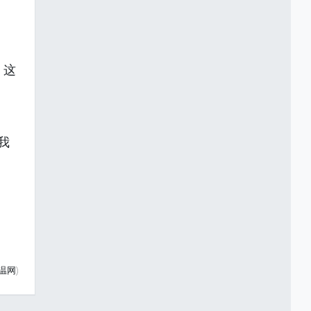
，这
我
温网)