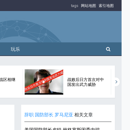
tags
网站地图
索引地图
搜索
玩乐
战区相继
战败后日方首次对中
国发出武力威胁
辞职
国防部长
罗马尼亚
相关文章
美国国防部长皮特·赫格塞斯因委内瑞