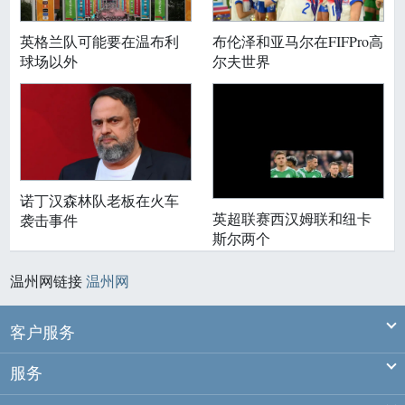
英格兰队可能要在温布利
布伦泽和亚马尔在FIFPro高
球场以外
尔夫世界
诺丁汉森林队老板在火车
英超联赛西汉姆联和纽卡
袭击事件
斯尔两个
温州网链接
温州网
Ex
客户服务
Ex
服务