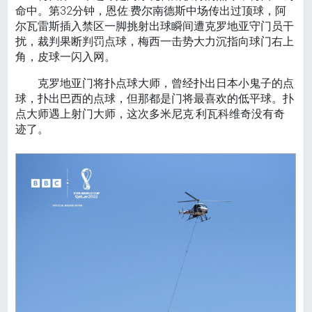
命中。第32分钟，恩佐·费尔南德斯中场传出过顶球，阿
尔瓦雷斯插入禁区一脚挑射出球瞬间遭克罗地亚守门员干
扰，裁判果断判罚点球，梅西一击势大力沉指向球门右上
角，皮球一闪入网。
克罗地亚门将扑点球大师，曾经扑出日本小鬼子的点
球，扑出巴西的点球，但那都是门将最喜欢的低平球。扑
点大师遇上射门大师，这次多米尼克·利瓦科维奇没有奇
迹了。