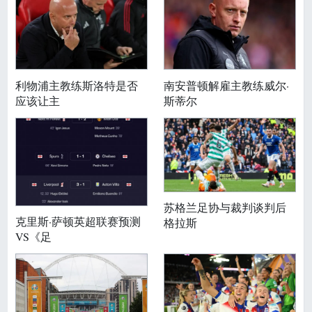
利物浦主教练斯洛特是否
南安普顿解雇主教练威尔·
应该让主
斯蒂尔
苏格兰足协与裁判谈判后
克里斯·萨顿英超联赛预测
格拉斯
VS《足