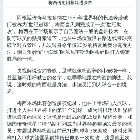
梅西传射阿根廷进决赛
阿根廷传奇马拉多纳在1986年世界杯的长途奔袭破
门被称为“世纪进球”，梅西当天则完成了一次“世纪助
攻”。梅西在下半场展示了自己魔法一般的盘带技术，在
防守球员的贴身紧逼下，他从中场位置沿右路边线带球突
破至对方禁区，几次转身令年仅20岁的格瓦迪奥尔毫无办
法，倒三角妙传“小蜘蛛”阿尔瓦雷斯为阿根廷队打入锁定
胜局的一球。
央视解说贺炜赞叹，足球就像梅西养的小宠物一样，
甚至都不用呼喊它的名字，就乖乖地跟在梅西的脚边。我
说，这时候的梅西就是身法、步法灵活到人球合一的境
界。
梅西本场比赛创造多项纪录，他在上半场罚入点球，
打进个人在世界杯上的第11个进球，成为阿根廷队世界杯
进球最多的球员；这也是他出战的第25场世界杯比赛，和
德国传奇球星马特乌斯并列成为世界杯参赛场次最多的球
员；本届世界杯梅西目前已打进5球和3次助攻，暂时比同
样打入5球的法国队前锋姆巴佩多一次助攻，这是他五次