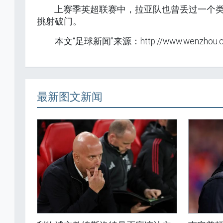
上赛季英超联赛中，拉亚队也曾丢过一个类
挑射破门。
本文“足球新闻”来源：http://www.wenzhou.c
最新图文新闻