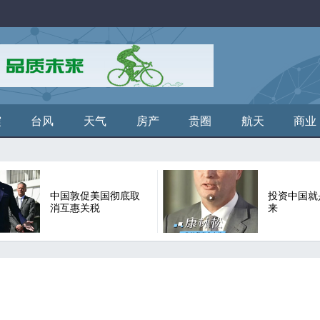
震
台风
天气
房产
贵圈
航天
商业
中国敦促美国彻底取
投资中国就
消互惠关税
来