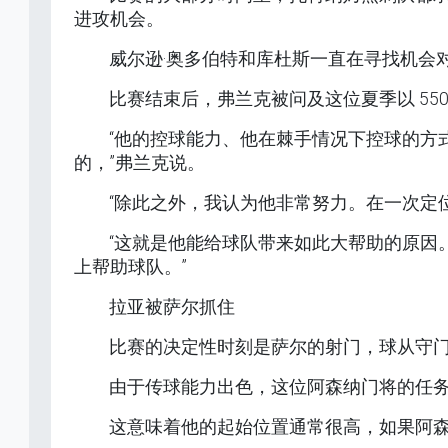
进攻机会。
威尔逊·奥多伯特和库杜斯一直在寻找机会
比赛结束后，弗兰克被问及这位夏季以 55
“他的控球能力、他在棘手情况下控球的方
的，”弗兰克说。
“除此之外，我认为他非常努力。在一次定
“这就是他能给球队带来如此大帮助的原因
上帮助球队。”
拉亚被萨尔抓住
比赛的决定性时刻是萨尔的射门，球从守
由于传球能力出色，这位阿森纳门将的任
这意味着他的起始位置通常很高，如果阿