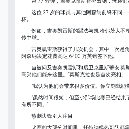
第 77 分钟，吉奥克雷斯替补出场，球
这位 27 岁的球员与其他阿森纳前锋不同
杯。
例如，吉奥凯雷斯的踢法与凯·哈弗茨大不
传中球。
吉奥凯雷斯获得了几次机会，其中一次是
阿森纳决定花费高达 6400 万英镑签下他。
当被问及吉奥凯雷斯和后卫克里斯蒂安·莫斯克拉（
高兴他们能来这里。”莫斯克拉也是首次亮相。
“我认为他们会带来很多价值。你立刻就能
“虽然时间很短，但至少那场比赛已经结束了
有所不同。”
热刺边锋引人注目
比赛的大部分时间里，托特纳姆热刺队都