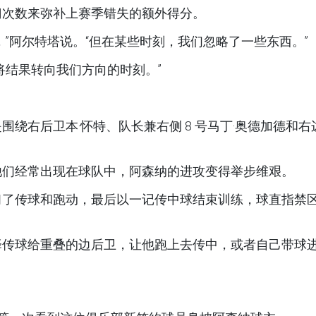
门次数来弥补上赛季错失的额外得分。
”阿尔特塔说。“但在某些时刻，我们忽略了一些东西。”
将结果转向我们方向的时刻。”
绕右后卫本·怀特、队长兼右侧 8 号马丁·奥德加德和右
他们经常出现在球队中，阿森纳的进攻变得举步维艰。
习了传球和跑动，最后以一记传中球结束训练，球直指禁
择传球给重叠的边后卫，让他跑上去传中，或者自己带球