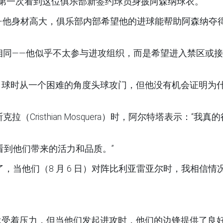
迷们第一次看到这位俱乐部新签约球员身披阿森纳球衣。
——他身材高大，俱乐部内部希望他的进球能帮助阿森纳夺
相同——他似乎不太参与进攻组织，而是希望进入禁区或
角球时从一个困难的角度头球攻门，但他没有机会证明为
Cristhian Mosquera）时，阿尔特塔表示：“我真的
看到他们带来的活力和品质。”
，当他们（8 月 6 日）对阵比利亚雷亚尔时，我相信情
承受着压力，但当他们发起进攻时，他们的边锋提供了良