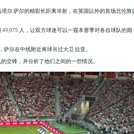
马塔尔·萨尔的精彩长距离吊射，在英国以外的首场北伦敦
49,975 人，让双方球迷可以一窥本赛季对各自球队的期
后，萨尔在中线附近将球吊过大卫·拉亚。
罕见的交锋，并分析了他们之间的一些情况。