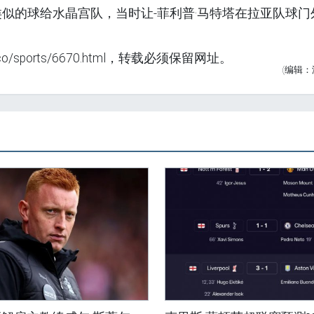
似的球给水晶宫队，当时让-菲利普·马特塔在拉亚队球门
o/sports/6670.html，转载必须保留网址。
(编辑：