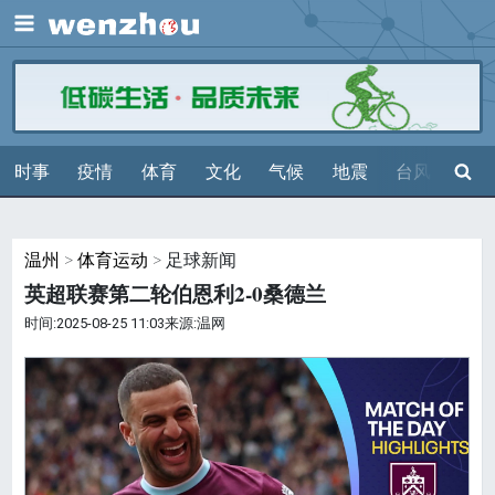
展开
搜索
时事
疫情
体育
文化
气候
地震
台风
天气
温州
>
体育运动
> 足球新闻
英超联赛第二轮伯恩利2-0桑德兰
时间:2025-08-25 11:03来源:温网