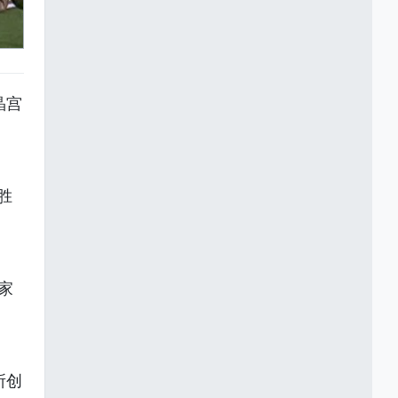
晶宫
胜
家
所创