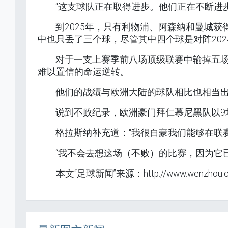
“这支球队正在取得进步。他们正在不断进步
到2025年，只有利物浦、阿森纳和曼城
中也只丢了三个球，尽管其中四个球是对阵202
对于一支上赛季前八场顶级联赛中输掉五场
难以置信的命运逆转。
他们的战绩与欧洲大陆的球队相比也相当
说到不败纪录，欧洲豪门拜仁慕尼黑队以9
格拉斯纳补充道：“我很自豪我们能够在联
“我不会去想这场（不败）的比赛，因为它
本文“足球新闻”来源：http://www.wenzhou.c