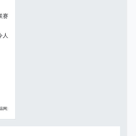
联赛
令人
温网)