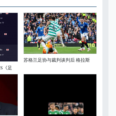
苏格兰足协与裁判谈判后 格拉斯
S《足