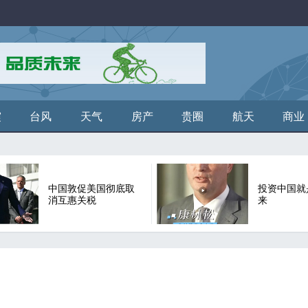
震
台风
天气
房产
贵圈
航天
商业
投资中国就是投资未
缅甸强震
来
塌泳池水