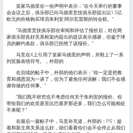
皇家马德里在一份声明中表示：“在今天举行的董事
会会议之后，俱乐部已向马德里竞技俱乐部提出以1.5亿
欧元的价格购买球员朱利安·阿尔瓦雷斯的转会权。”
“马德里竞技俱乐部在审阅和评估了报价后，对在两
家俱乐部良好关系框架内提出的提议表示感谢，但鉴于球
员的解约条款，俱乐部已拒绝了该报价。”
马竞在X上引用了皇家马德里的声明，并附上了一系
列笑脸表情符号。，外部的
在后续的帖子中，外部的他们表示：“你一定是把教
育和感恩混为一谈了，但为了避免任何误解：我们不会感
谢你做的任何事。”
“我们既不研究也不考虑任何关于朱利安的报价。你
带给我们的欢笑甚至比巴塞罗那还多，我们怎么可能相处
不来呢？”
在最后一篇帖子中，马竞补充道，外部的：PS：趁
着和新主席关系这么好，咱们看看你们会不会停止从我们