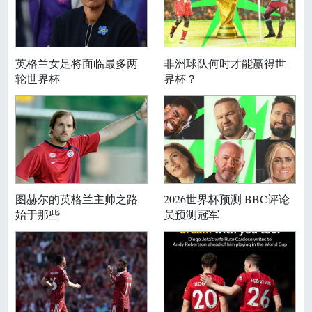
英格兰女足将面临最多两
非洲球队何时才能赢得世
轮世界杯
界杯？
图赫尔的英格兰主帅之路
2026世界杯预测 BBC评论
始于那些
员预测冠军