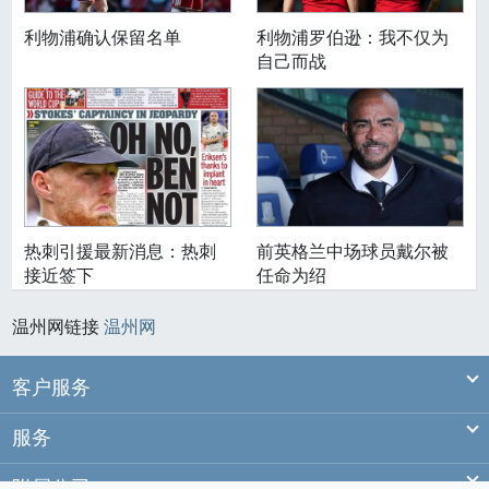
利物浦确认保留名单
利物浦罗伯逊：我不仅为
自己而战
热刺引援最新消息：热刺
前英格兰中场球员戴尔被
接近签下
任命为绍
温州网链接
温州网
Ex
客户服务
Ex
服务
Ex
附属公司