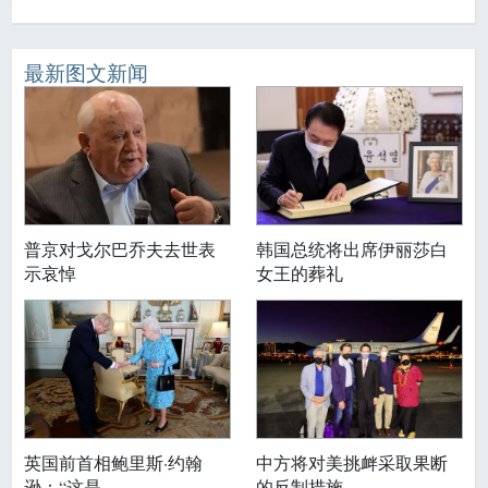
最新图文新闻
普京对戈尔巴乔夫去世表
韩国总统将出席伊丽莎白
示哀悼
女王的葬礼
英国前首相鲍里斯·约翰
中方将对美挑衅采取果断
逊：“这是
的反制措施