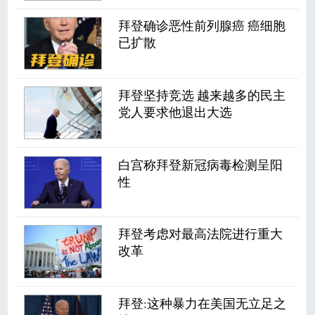
拜登确诊恶性前列腺癌 癌细胞
已扩散
拜登坚持竞选 越来越多的民主
党人要求他退出大选
白宫称拜登新冠病毒检测呈阳
性
拜登考虑对最高法院进行重大
改革
拜登:这种暴力在美国无立足之