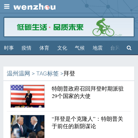
展开
搜索
时事
疫情
体育
文化
气候
地震
台风
天气
温州温网
>
TAG标签
>
拜登
特朗普政府召回拜登时期派驻
29个国家的大使
“拜登是个克隆人”：特朗普关
于前任的新阴谋论