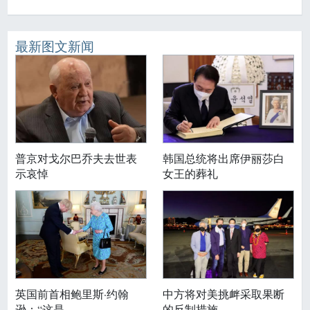
最新图文新闻
普京对戈尔巴乔夫去世表
韩国总统将出席伊丽莎白
示哀悼
女王的葬礼
英国前首相鲍里斯·约翰
中方将对美挑衅采取果断
逊：“这是
的反制措施