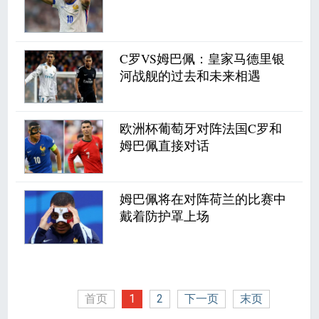
C罗VS姆巴佩：皇家马德里银
河战舰的过去和未来相遇
欧洲杯葡萄牙对阵法国C罗和
姆巴佩直接对话
姆巴佩将在对阵荷兰的比赛中
戴着防护罩上场
首页
1
2
下一页
末页