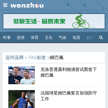
展开
搜索
时事
疫情
体育
文化
气候
地震
台风
天气
温州温网
>
TAG标签
>
姆巴佩
克洛普透露利物浦曾试图签下
姆巴佩
法国球星姆巴佩誓言加强防守
工作