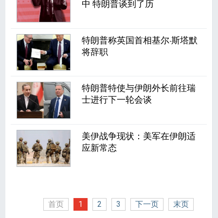
中 特朗普谈到了历
特朗普称英国首相基尔·斯塔默
将辞职
特朗普特使与伊朗外长前往瑞
士进行下一轮会谈
美伊战争现状：美军在伊朗适
应新常态
首页
1
2
3
下一页
末页