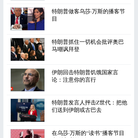
特朗普做客乌莎·万斯的播客节
目
特朗普抓住一切机会批评奥巴
马嘲讽拜登
伊朗回击特朗普饥饿国家言
论：注意你的言行
特朗普发言人抨击Z世代：把他
们送到伊朗或古巴去
在乌莎·万斯的“读书”播客节目