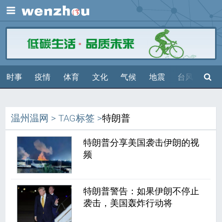
展开
搜索
时事
疫情
体育
文化
气候
地震
台风
天气
温州温网
>
TAG标签
>
特朗普
特朗普分享美国袭击伊朗的视
频
特朗普警告：如果伊朗不停止
袭击，美国轰炸行动将