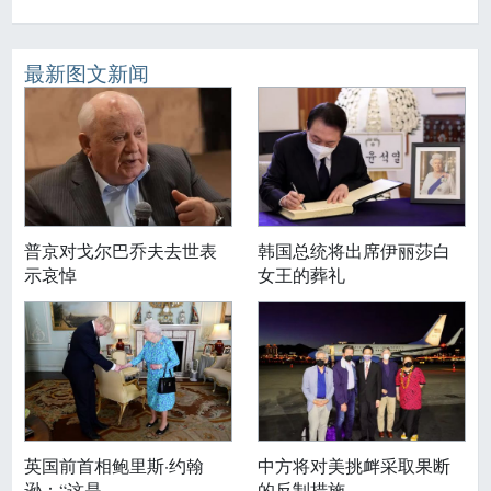
最新图文新闻
普京对戈尔巴乔夫去世表
韩国总统将出席伊丽莎白
示哀悼
女王的葬礼
英国前首相鲍里斯·约翰
中方将对美挑衅采取果断
逊：“这是
的反制措施