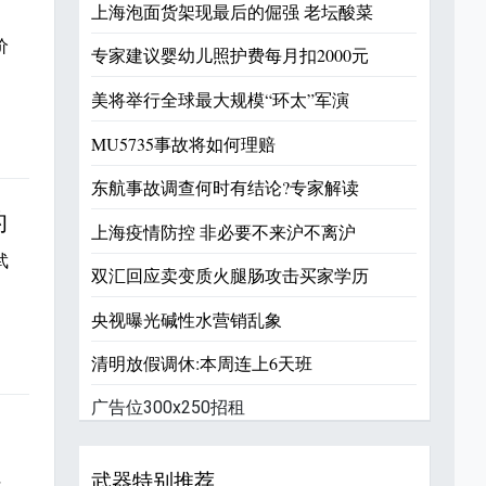
上海泡面货架现最后的倔强 老坛酸菜
价
专家建议婴幼儿照护费每月扣2000元
。
美将举行全球最大规模“环太”军演
MU5735事故将如何理赔
东航事故调查何时有结论?专家解读
的
上海疫情防控 非必要不来沪不离沪
武
双汇回应卖变质火腿肠攻击买家学历
随
央视曝光碱性水营销乱象
清明放假调休:本周连上6天班
广告位300x250招租
拉
武器特别推荐