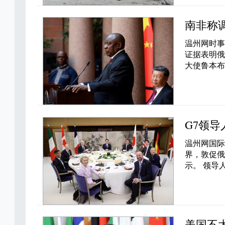
南非称
温州网时
证据表明俄
大使鲁本布里盖
G7领导
温州网国际
界，敦促
示。 领导
美国不