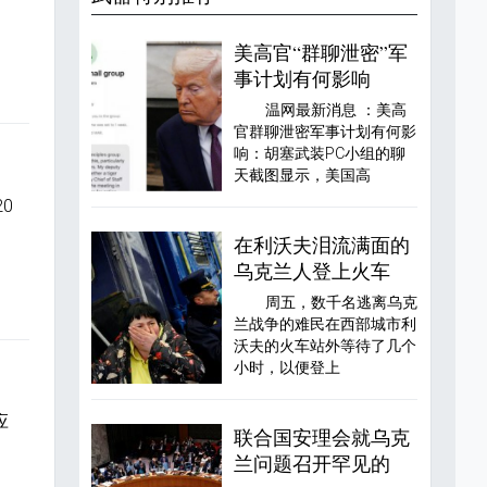
美高官“群聊泄密”军
事计划有何影响
温网最新消息 ：美高
官群聊泄密军事计划有何影
响：胡塞武装PC小组的聊
天截图显示，美国高
0
基
在利沃夫泪流满面的
乌克兰人登上火车
周五，数千名逃离乌克
兰战争的难民在西部城市利
沃夫的火车站外等待了几个
小时，以便登上
应
联合国安理会就乌克
冲
兰问题召开罕见的