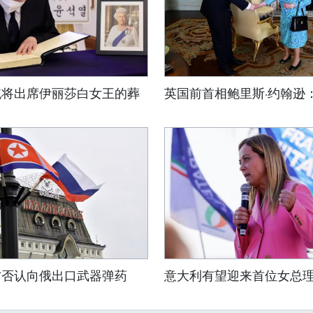
统将出席伊丽莎白女王的葬
英国前首相鲍里斯·约翰逊
方否认向俄出口武器弹药
意大利有望迎来首位女总