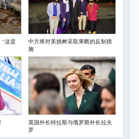
：“这是
中方将对美挑衅采取果断的反制措
施
英国外长特拉斯与俄罗斯外长拉夫
理
罗