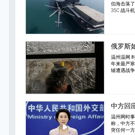
伯海击落了
35C 战
俄罗斯
温州温网 
年来最严
辅遭遇战
中方回
温州网时事
称，中方
突任何一