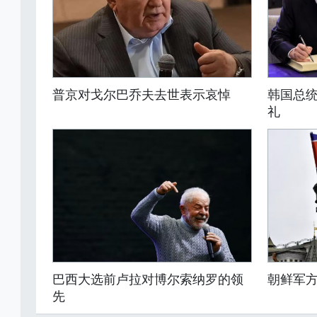
普京对戈尔巴乔夫去世表示哀悼
韩国总
礼
巴西大选前卢拉对博尔索纳罗的领
朝鲜军
先