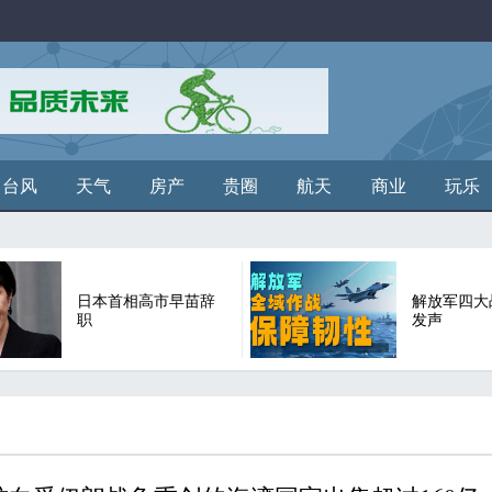
台风
天气
房产
贵圈
航天
商业
玩乐
日本首相高市早苗辞
解放军四大
职
发声