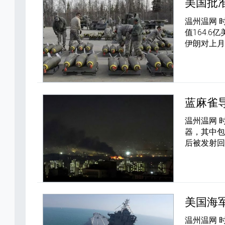
美国批
温州温网 
值164.
伊朗对上
蓝麻雀
温州温网 
器，其中
后被发射回
美国海
温州温网 