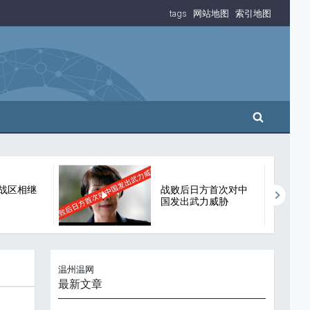
tags
网站地图
索引地图
搜索
战区相继
战败后日方首次对中
国发出武力威胁
温州温网
最新文章