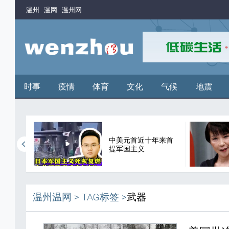
温州
温网
温州网
时事
疫情
体育
文化
气候
地震
中美元首近十年来首
谬论
提军国主义
温州温网
>
TAG标签
>
武器