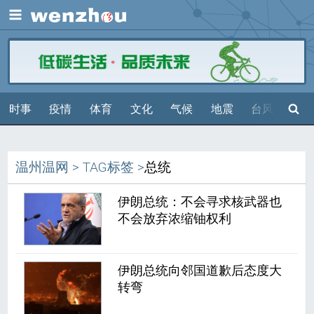
展开
搜索
时事
疫情
体育
文化
气候
地震
台风
天气
温州温网
>
TAG标签
>
总统
伊朗总统：不会寻求核武器也
不会放弃浓缩铀权利
伊朗总统向邻国道歉后态度大
转弯