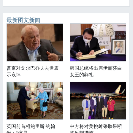
最新图文新闻
普京对戈尔巴乔夫去世表
韩国总统将出席伊丽莎白
示哀悼
女王的葬礼
英国前首相鲍里斯·约翰
中方将对美挑衅采取果断
逊：“这是
的反制措施