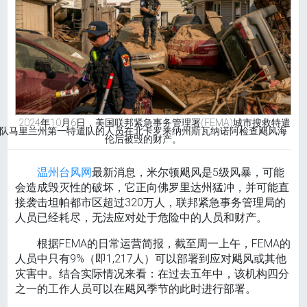
2024年10月6日，美国联邦紧急事务管理署(FEMA)城市搜救特遣
队马里兰州第一特遣队的人员在北卡罗来纳州斯瓦纳诺阿检查飓风海
伦后被毁的财产。
温州台风网
最新消息，米尔顿飓风是5级风暴，可能
会造成毁灭性的破坏，它正向佛罗里达州猛冲，并可能直
接袭击坦帕都市区超过320万人，联邦紧急事务管理局的
人员已经耗尽，无法应对处于危险中的人员和财产。
根据FEMA的日常运营简报，截至周一上午，FEMA的
人员中只有9%（即1,217人）可以部署到应对飓风或其他
灾害中。结合实际情况来看：在过去五年中，该机构四分
之一的工作人员可以在飓风季节的此时进行部署。