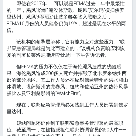
即使在2017年——可以说是FEMA过去十年中最繁忙
的一年，飓风“哈维”淹没休斯敦、飓风“艾尔玛”横扫佛罗
里达州、飓风“玛丽亚”让波多黎各陷入黑暗之后，
FEMA10月份的人员储备仍为19%，超过是现在水平的两
倍。
该机构的领导层坚称，它有能力应对这些压力。“联
邦应急管理局就是为此而建立的，”该机构负责响应和恢
复的副署长莱洛尼·斯坦斯比周一下午告诉记者。
但FEMA的压力不仅仅在于海伦飓风造成的残酷后
果，海伦飓风造成200多人死亡并摧毁了北卡罗来纳州西
部的部分地区。其工作人员还在应对佛蒙特州的洪水和山
体滑坡、堪萨斯州的龙卷风、纽约和佐治亚州的热带风暴
黛比以及亚利桑那州的“WatchFire”。
现在，联邦应急管理局必须找到工作人员部署到佛罗
里达州。
短缺问题还延伸到了联邦紧急事务管理署的最高职
位。截至周一，在被指派担任联邦协调官员的50人中——