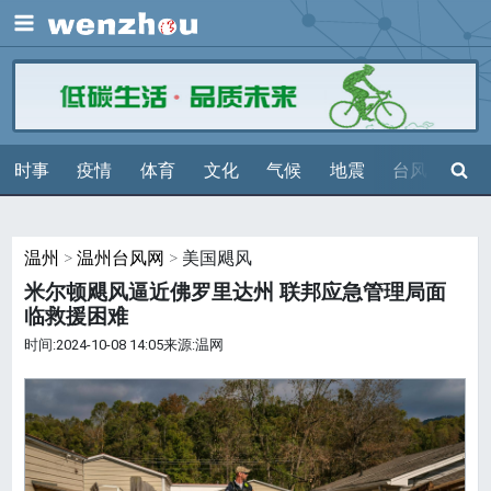
展开
搜索
时事
疫情
体育
文化
气候
地震
台风
天气
温州
>
温州台风网
> 美国飓风
米尔顿飓风逼近佛罗里达州 联邦应急管理局面
临救援困难
时间:2024-10-08 14:05来源:温网