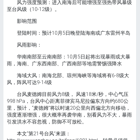
‌风力强度预测‌：进入南海后可能增强至强热带风暴级
至台风级（10-12级）。
影响范围
‌登陆时间‌：预计10月5日晚登陆海南或广东雷州半岛
‌风雨影响‌：
‌华南南部至云南南部‌：10月5日起将出现暴雨或大暴
雨，海南、广东西南部、广西南部等地需警惕强降水
‌海域大风‌：南海北部、琼州海峡等海域将有6-8级大
风，阵风可达9-14级
台风麦德姆目前风力8级， 风速18米/秒，中心气压
998 hPa，台风中心距离菲律宾马尼拉偏东方向约680公
里，预计，“麦德姆”将以时速20公里向西偏北方向移动，
强度逐渐增强，很大概率再袭华南，别看风力不大，暴雨
引发洪水不容忽视，防御不可放松。
本文“第21号台风”来源：