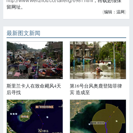
http://www.wenzhou.co/taifeng/6981.html，转载必须保
留网址。
(编辑：温网)
最新图文新闻
斯里兰卡人在致命飓风4天
第16号台风奥鹿登陆菲律
后寻找
宾 造成至