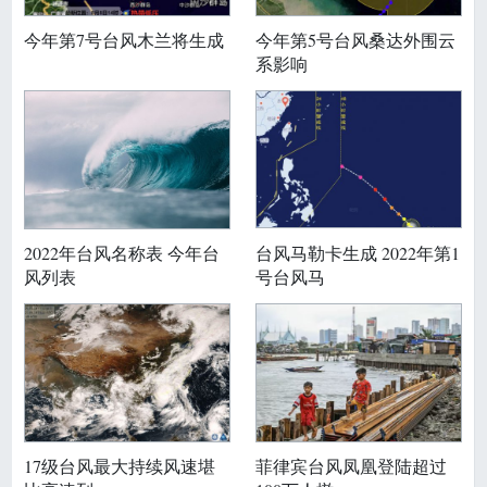
今年第7号台风木兰将生成
今年第5号台风桑达外围云
系影响
台风马勒卡生成 2022年第1
2022年台风名称表 今年台
号台风马
风列表
17级台风最大持续风速堪
菲律宾台风凤凰登陆超过