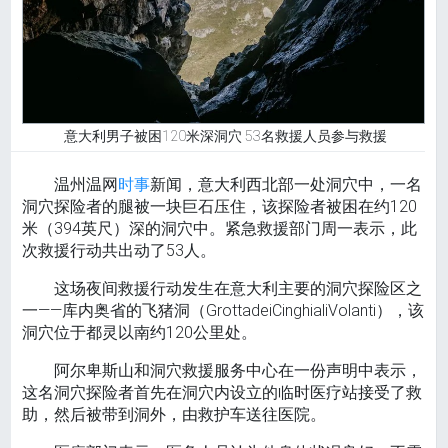
意大利男子被困120米深洞穴 53名救援人员参与救援
温州温网
时事
新闻，意大利西北部一处洞穴中，一名
洞穴探险者的腿被一块巨石压住，该探险者被困在约120
米（394英尺）深的洞穴中。紧急救援部门周一表示，此
次救援行动共出动了53人。
这场夜间救援行动发生在意大利主要的洞穴探险区之
一——库内奥省的飞猪洞（GrottadeiCinghialiVolanti），该
洞穴位于都灵以南约120公里处。
阿尔卑斯山和洞穴救援服务中心在一份声明中表示，
这名洞穴探险者首先在洞穴内设立的临时医疗站接受了救
助，然后被带到洞外，由救护车送往医院。