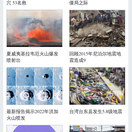
穴 53名救
僵局之际
夏威夷基拉韦厄火山爆发
回顾2015年尼泊尔地震地
喷射出
震造成9
最新报告揭示2022年洪加
台湾台东县发生5.8级地震
火山喷发