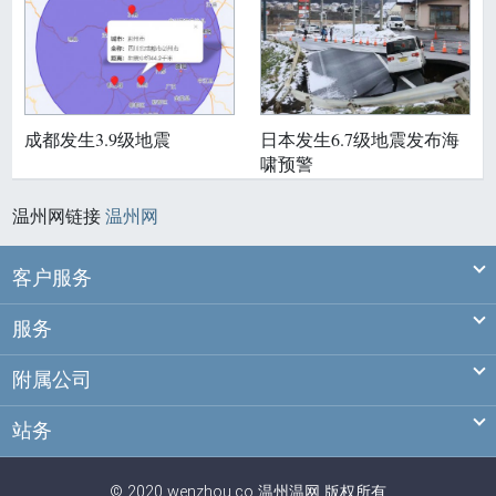
成都发生3.9级地震
日本发生6.7级地震发布海
啸预警
温州网链接
温州网
Ex
客户服务
Ex
服务
Ex
附属公司
Ex
站务
© 2020 wenzhou.co
温州
温网
版权所有