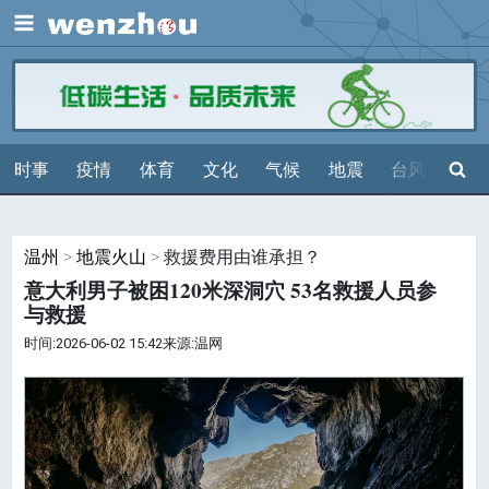
展开
搜索
时事
疫情
体育
文化
气候
地震
台风
天气
温州
>
地震火山
> 救援费用由谁承担？
意大利男子被困120米深洞穴 53名救援人员参
与救援
时间:2026-06-02 15:42来源:温网