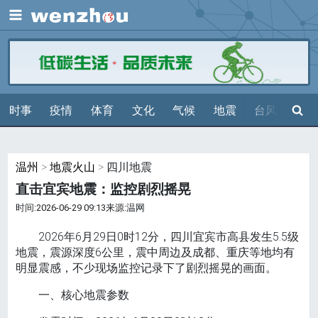
展开
搜索
时事
疫情
体育
文化
气候
地震
台风
天气
温州
>
地震火山
> 四川地震
直击宜宾地震：监控剧烈摇晃
时间:2026-06-29 09:13来源:温网
2026年6月29日0时12分，四川宜宾市高县发生5.5级
地震，震源深度6公里，震中周边及成都、重庆等地均有
明显震感，不少现场监控记录下了剧烈摇晃的画面。
一、核心地震参数