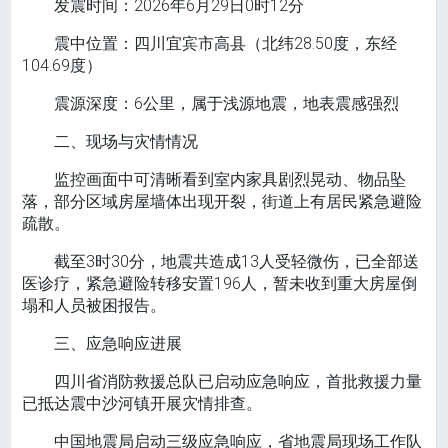
发震时间：2026年6月29日0时12分
震中位置：四川宜宾市高县（北纬28.50度，东经
104.69度）
震源深度：6公里，属于浅源地震，地表震感强烈
二、现场与灾情情况
监控画面中可清晰看到室内家具剧烈晃动、物品坠
落，部分区域房屋墙体出现开裂，街道上有居民紧急避险
疏散。
截至3时30分，地震共造成13人受轻微伤，已全部送
医诊疗，紧急避险转移安置196人，暂未收到重大房屋倒
塌和人员被困报告。
三、应急响应进展
四川省消防救援总队已启动应急响应，首批救援力量
已抵达震中沙河镇开展灾情排查。
中国地震局启动三级应急响应，省地震局现场工作队