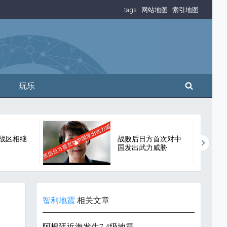
tags
网站地图
索引地图
搜索
玩乐
战区相继
战败后日方首次对中
国发出武力威胁
智利地震
相关文章
阿根廷近海发生7.4级地震