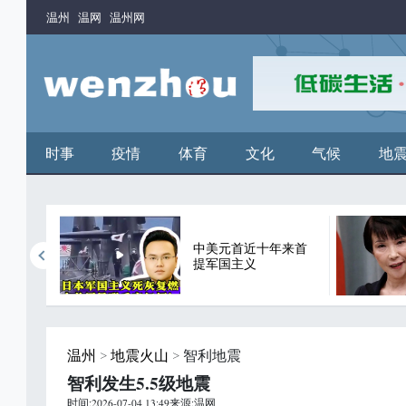
温州
温网
温州网
时事
疫情
体育
文化
气候
地
中美元首近十年来首
谬论
提军国主义
温州
>
地震火山
> 智利地震
智利发生5.5级地震
时间:2026-07-04 13:49来源:温网