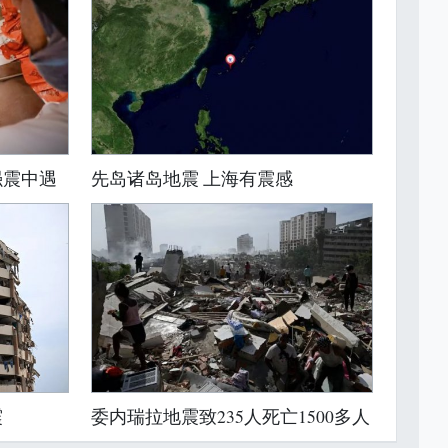
强震中遇
先岛诸岛地震 上海有震感
震
委内瑞拉地震致235人死亡1500多人