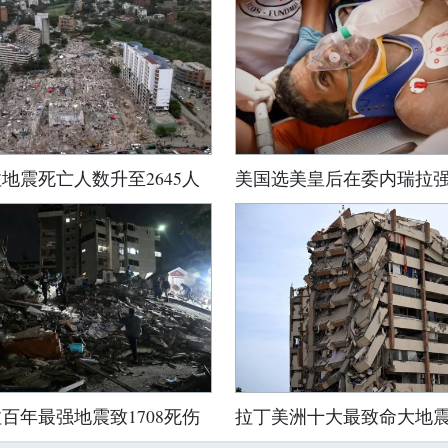
地震死亡人数升至2645人
美国选美皇后在委内瑞拉
百年最强地震致1708死伤
拉丁美洲十大最致命大地