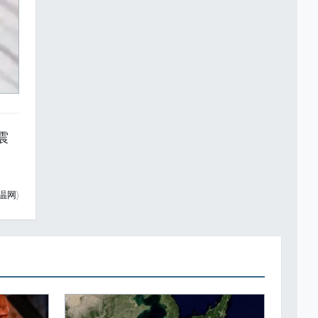
震
温网)