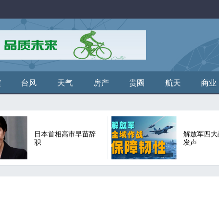
震
台风
天气
房产
贵圈
航天
商业
日本首相高市早苗辞
解放军四大
职
发声