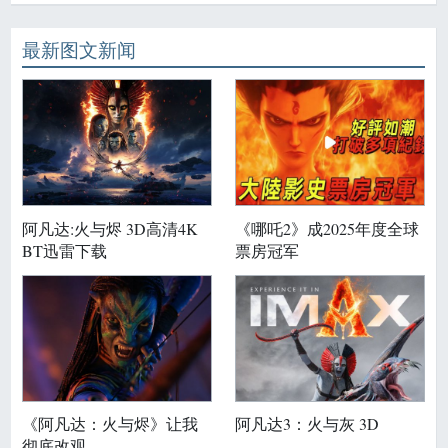
最新图文新闻
阿凡达:火与烬 3D高清4K
《哪吒2》成2025年度全球
BT迅雷下载
票房冠军
《阿凡达：火与烬》让我
阿凡达3：火与灰 3D
彻底改观