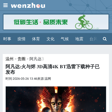
展开
搜索
时事
疫情
体育
文化
气候
地震
台风
天气
温州
>
贵圈
> 阿凡达3
阿凡达:火与烬 3D高清4K BT迅雷下载种子已
发布
时间:2026-05-26 13:46来源:温网