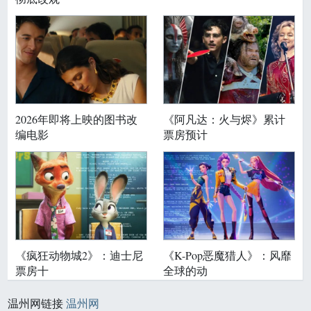
2026年即将上映的图书改
《阿凡达：火与烬》累计
编电影
票房预计
《疯狂动物城2》：迪士尼
《K-Pop恶魔猎人》：风靡
票房十
全球的动
温州网链接
温州网