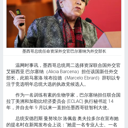
墨西哥总统任命资深外交官巴尔塞纳为外交部长
温网时事讯，墨西哥总统周二选择资深联合国外交官
艾丽西亚·巴尔塞纳（Alicia Barcena）担任该国新任外交
部长，此前马塞洛·埃布拉德（Marcelo Ebrard）辞职以专
注于竞选明年总统大选的执政党候选人。
作为一名训练有素的生物学家，巴尔塞纳担任联合国
拉丁美洲和加勒比经济委员会 (ECLAC) 执行秘书近 14
年，并自去年 9 月以来一直担任墨西哥驻智利大使。
总统安德烈斯·曼努埃尔·洛佩兹·奥夫拉多尔在宣布她
的提名时在新闻发布会上说：“她是一名专业人士、一名