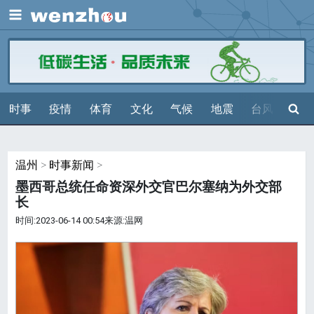
展开
搜索
时事
疫情
体育
文化
气候
地震
台风
天气
温州
>
时事新闻
>
墨西哥总统任命资深外交官巴尔塞纳为外交部
长
时间:2023-06-14 00:54来源:温网