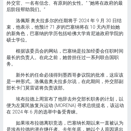
外交官、一名有信念、有原则的女性。” “她将在政府的最
后阶段帮助我们。”
洛佩斯·奥夫拉多尔的任期将于 2024 年 9 月 30 日结
束，他表示，他预计 71 岁的巴塞纳将在 10 天内开始她
的新角色，巴塞纳的学历包括哈佛大学肯尼迪政府学院的
硕士学位。
根据该委员会的网站，巴塞纳是拉加经委会任职时间
最长的负责人。在此之前，她曾担任过一系列联合国职
务。
新外长的任命必须得到墨西哥参议院的批准，这应该
是一种形式。洛佩兹奥夫拉多尔说，在此期间，外交部副
部长卡门莫雷诺将负责该部。
埃布拉德上周宣布了他辞去外交部长职务的计划，以
便为左翼民族复兴运动 (MORENA) 寻求总统提名，该运动
在 2024 年 6 月的选举中备受青睐。
如果埃布拉德离职竞选，巴塞纳长期以来一直被认为
是埃布拉德的潜在继任者。去年年底，她以个人原因退出