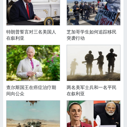
特朗普誓言对三名美国人
芝加哥学生如何追踪移民
在叙利亚
突袭行动
查尔斯国王在癌症治疗期
两名美军士兵和一名平民
间向公众
在叙利亚