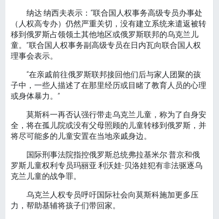
纳达·纳西夫表示：“联合国人权事务高级专员办事处
（人权高专办）仍然严重关切，没有建立系统来遣返被转
移到俄罗斯占领领土其他地区或俄罗斯联邦的乌克兰儿
童。”联合国人权事务副高级专员在日内瓦向联合国人权
理事会表示。
“在亲戚前往俄罗斯联邦接回他们后与家人团聚的孩
子中，一些人描述了在那里经历或目睹了教育人员的心理
或身体暴力。”
莫斯科一再否认强行带走乌克兰儿童，称为了自身安
全，将在孤儿院或没有父母照顾的儿童转移到俄罗斯，并
将尽可能多的儿童安置在当地亲戚身边。
国际刑事法院指控俄罗斯总统弗拉基米尔·普京和俄
罗斯儿童权利专员玛丽亚·利沃娃-贝洛娃犯有非法驱逐乌
克兰儿童的战争罪。
乌克兰人权专员呼吁国际社会向莫斯科施加更多压
力，帮助基辅将孩子们带回家。