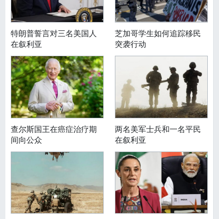
特朗普誓言对三名美国人
芝加哥学生如何追踪移民
在叙利亚
突袭行动
查尔斯国王在癌症治疗期
两名美军士兵和一名平民
间向公众
在叙利亚