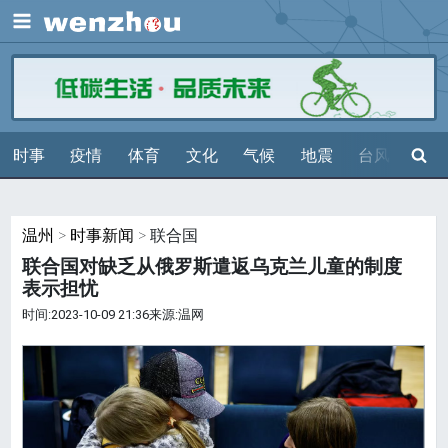
展开
搜索
时事
疫情
体育
文化
气候
地震
台风
天气
温州
>
时事新闻
> 联合国
联合国对缺乏从俄罗斯遣返乌克兰儿童的制度
表示担忧
时间:2023-10-09 21:36来源:温网