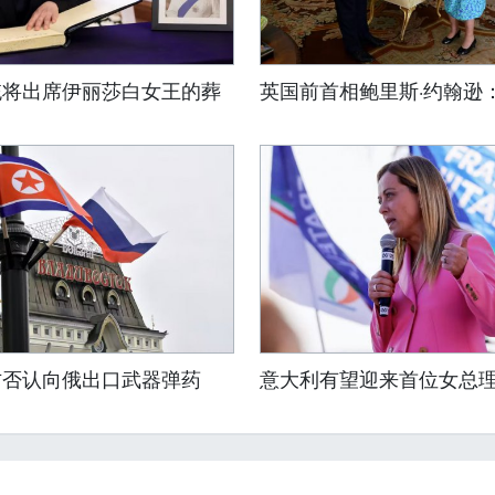
统将出席伊丽莎白女王的葬
英国前首相鲍里斯·约翰逊
方否认向俄出口武器弹药
意大利有望迎来首位女总