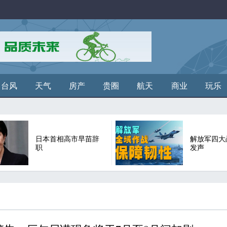
台风
天气
房产
贵圈
航天
商业
玩乐
日本首相高市早苗辞
解放军四大
职
发声