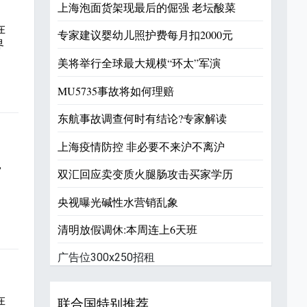
上海泡面货架现最后的倔强 老坛酸菜
在
专家建议婴幼儿照护费每月扣2000元
界
美将举行全球最大规模“环太”军演
MU5735事故将如何理赔
东航事故调查何时有结论?专家解读
上海疫情防控 非必要不来沪不离沪
，
双汇回应卖变质火腿肠攻击买家学历
成
央视曝光碱性水营销乱象
清明放假调休:本周连上6天班
广告位300x250招租
在
联合国特别推荐