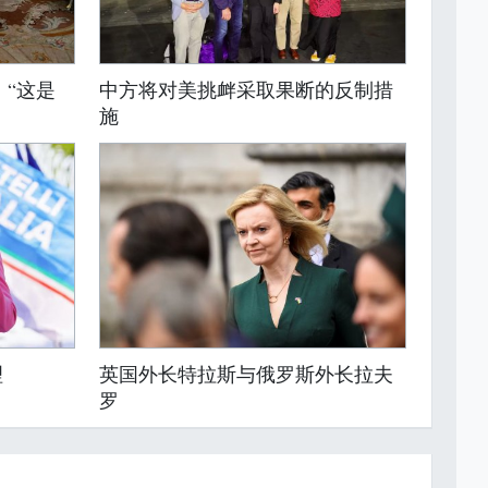
：“这是
中方将对美挑衅采取果断的反制措
施
英国外长特拉斯与俄罗斯外长拉夫
理
罗