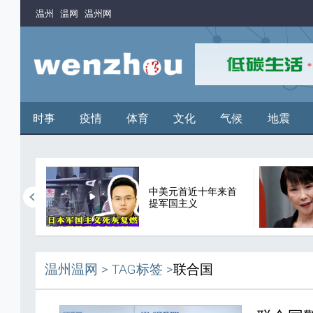
温州
温网
温州网
时事
疫情
体育
文化
气候
地震
中美元首近十年来首
谬论
提军国主义
温州温网
>
TAG标签
>
联合国