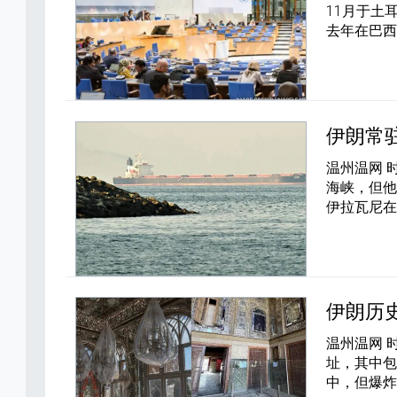
11月于土
去年在巴西
伊朗常
温州温网 
海峡，但他
伊拉瓦尼
伊朗历
温州温网 
址，其中
中，但爆