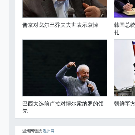
普京对戈尔巴乔夫去世表示哀悼
韩国总
礼
巴西大选前卢拉对博尔索纳罗的领
朝鲜军
先
温州网链接
温州网