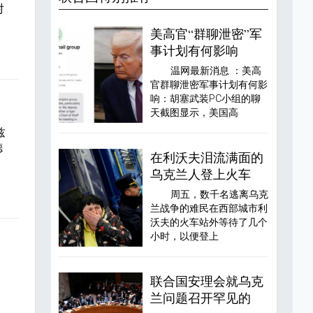
对
美高官“群聊泄密”军
事计划有何影响
温网最新消息 ：美高
官群聊泄密军事计划有何影
响：胡塞武装PC小组的聊
天截图显示，美国高
兹
德
在利沃夫泪流满面的
乌克兰人登上火车
周五，数千名逃离乌克
兰战争的难民在西部城市利
沃夫的火车站外等待了几个
小时，以便登上
联合国安理会就乌克
兰问题召开罕见的