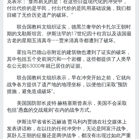
克表示：“显而易见的是：在这些日益现代化的冲突中，
付出代价的是平民，付出代价的是民用基础设施，我们都
目睹了无价历史遗产的破坏。”
联合国教科文组织证实，德黑兰奢华的卡扎尔王朝时
期的戈勒斯坦宫、伊斯法罕的17世纪四十柱宫以及该国最
古老的星期五清真寺——贾米清真寺都遭到了破坏。
霍拉马巴德山谷附近的建筑物也遭到了证实的破坏，
其中包括五个史前洞穴和一个岩棚，这些都提供了人类早
在公元前63000年就已居住的证据。
联合国教科文组织表示，早在冲突开始之前，它就向
战争各方提供了遗产地的地理坐标，以便他们采取“预防
措施，避免造成破坏”。
美国国防部长皮特·赫格塞斯曾表示，美国不会采取
包括“愚蠢的交战规则”在内的战争方式。
伊斯法罕省省长迈赫迪·贾马利内贾德在社交媒体上
发表讲话称，在以往的任何冲突中，无论是阿富汗战争、
莫卧儿王朝的征服还是两伊战争，都没有出现过如此严重