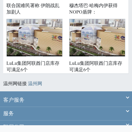
联合国难民署称 伊朗战乱
穆杰塔巴·哈梅内伊获得
加剧人
NOPO盾牌：
LuLu集团阿联酋门店库存
LuLu集团阿联酋门店库存
可满足6个
可满足6个
温州网链接
温州网
Ex
客户服务
Ex
服务
Ex
附属公司