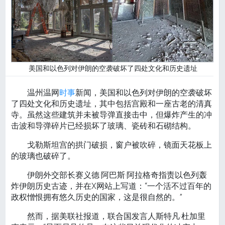
美国和以色列对伊朗的空袭破坏了四处文化和历史遗址
温州温网
时事
新闻，美国和以色列对伊朗的空袭破坏
了四处文化和历史遗址，其中包括宫殿和一座古老的清真
寺。虽然这些建筑并未被导弹直接击中，但爆炸产生的冲
击波和导弹碎片已经损坏了玻璃、瓷砖和石砌结构。
戈勒斯坦宫的拱门破损，窗户被吹碎，镜面天花板上
的玻璃也破碎了。
伊朗外交部长赛义德·阿巴斯·阿拉格奇指责以色列轰
炸伊朗历史古迹，并在X网站上写道：“一个活不过百年的
政权憎恨拥有悠久历史的国家，这是很自然的。”
然而，据美联社报道，联合国发言人斯特凡·杜加里