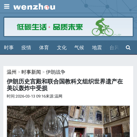
展开
搜索
时事
疫情
体育
文化
气候
地震
台风
天气
温州
>
时事新闻
> 伊朗战争
伊朗历史宫殿和联合国教科文组织世界遗产在
美以轰炸中受损
时间:2026-03-13 09:16来源:温网