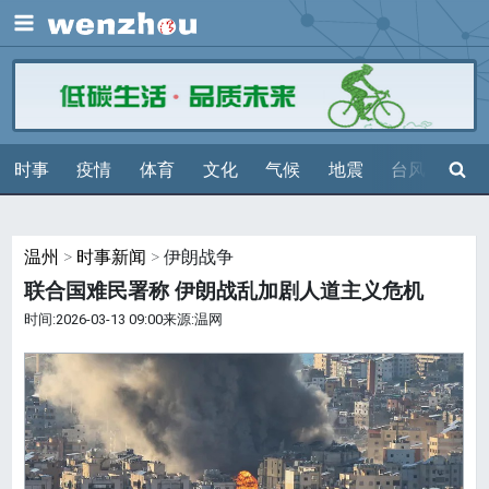
展开
搜索
时事
疫情
体育
文化
气候
地震
台风
天气
温州
>
时事新闻
> 伊朗战争
联合国难民署称 伊朗战乱加剧人道主义危机
时间:2026-03-13 09:00来源:温网