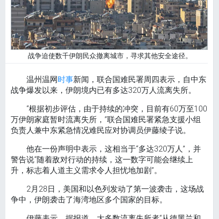
战争迫使数千伊朗民众撤离城市，寻求其他安全途径。
温州温网
时事
新闻，联合国难民署周四表示，自中东
战争爆发以来，伊朗境内已有多达320万人流离失所。
“根据初步评估，由于持续的冲突，目前有60万至100
万伊朗家庭暂时流离失所，”联合国难民署紧急支援小组
负责人兼中东紧急情况难民应对协调员伊藤绫子说。
他在一份声明中表示，这相当于“多达320万人”，并
警告说“随着敌对行动的持续，这一数字可能会继续上
升，标志着人道主义需求令人担忧地加剧”。
2月28日，美国和以色列发动了第一波袭击，这场战
争中，伊朗袭击了海湾地区多个国家的目标。
伊藤表示，据报道，大多数流离失所者“从德黑兰和