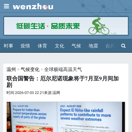
展开
搜索
时事
疫情
体育
文化
气候
地震
台风
天气
温州
>
气候变化
> 全球极端高温天气
联合国警告：厄尔尼诺现象将于7月至9月间加
剧
时间:2026-07-03 22:21来源:温网