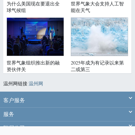
为什么美国现在要退出全
世界气象大会支持人工智
球气候组
能在天气
世界气象组织推出新的融
2025年成为有记录以来第
资伙伴关
二或第三
温州网链接
温州网
Ex
客户服务
Ex
服务
Ex
附属公司