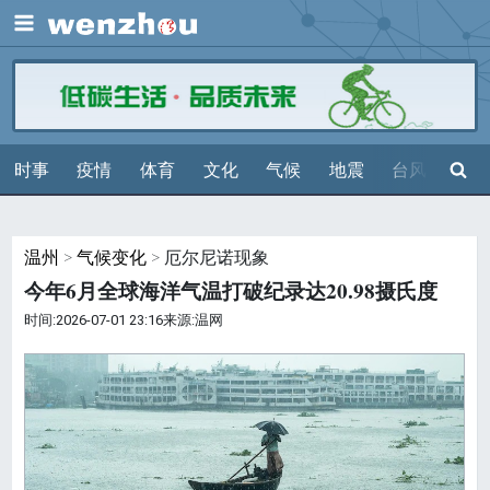
展开
搜索
时事
疫情
体育
文化
气候
地震
台风
天气
温州
>
气候变化
> 厄尔尼诺现象
今年6月全球海洋气温打破纪录达20.98摄氏度
时间:2026-07-01 23:16来源:温网