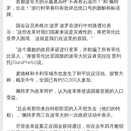
首都波哥大的示威者高呼“不再有石油币！”和“佩特
罗，出去！”游行时举着印有批评总统口号的旗帜和标语
牌。
国会议员米格尔·波罗·波罗在游行中对路透社表
示：“这些改革对我们国家来说是灾难性的，将把哥伦比
亚带入困境……这就是我们在这里的原因。”
“这个腐败的政府承诺进行变革，并欺骗了所有哥伦
比亚人，”身披哥伦比亚国旗的波哥大抗议者克拉拉·普列
托(ClaraPrieto)说。
麦德林和卡利等城市也发生了和平抗议活动。据警方
称，截至中午，全国已有约52,000人参加。
佩特罗为改革辩护，认为改革将使该国最贫困的人口
受益。
“总会有那些来自特权阶层的人不想失去（他们的特
权），”佩特罗周三在波哥大的一次政府活动中表示。
尽管改革提案正在国会获得通过，但在去年四月脆弱