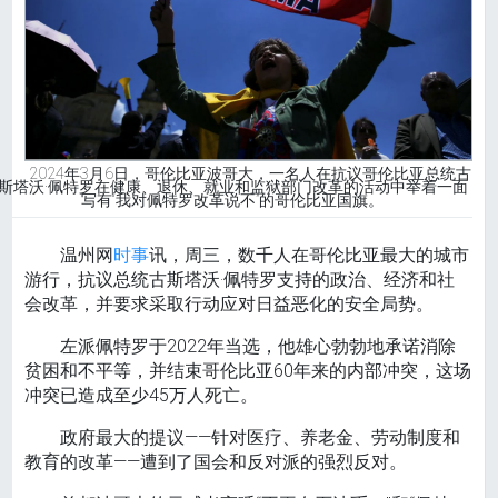
2024年3月6日，哥伦比亚波哥大，一名人在抗议哥伦比亚总统古
斯塔沃·佩特罗在健康、退休、就业和监狱部门改革的活动中举着一面
写有“我对佩特罗改革说不”的哥伦比亚国旗。
温州网
时事
讯，周三，数千人在哥伦比亚最大的城市
游行，抗议总统古斯塔沃·佩特罗支持的政治、经济和社
会改革，并要求采取行动应对日益恶化的安全局势。
左派佩特罗于2022年当选，他雄心勃勃地承诺消除
贫困和不平等，并结束哥伦比亚60年来的内部冲突，这场
冲突已造成至少45万人死亡。
政府最大的提议——针对医疗、养老金、劳动制度和
教育的改革——遭到了国会和反对派的强烈反对。