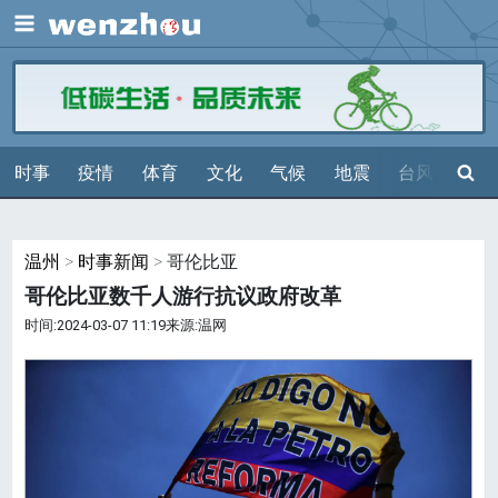
展开
搜索
时事
疫情
体育
文化
气候
地震
台风
天气
温州
>
时事新闻
> 哥伦比亚
哥伦比亚数千人游行抗议政府改革
时间:2024-03-07 11:19来源:温网