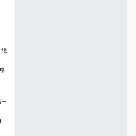
方绝
惠
与中
协