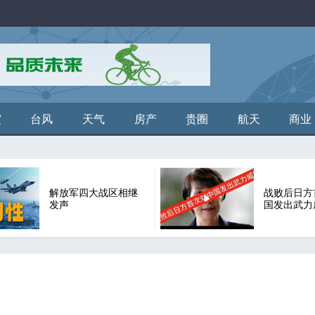
震
台风
天气
房产
贵圈
航天
商业
解放军四大战区相继
战败后日方
发声
国发出武力