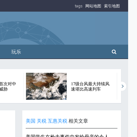
tags
网站地图
索引地图
搜索
玩乐
首次对中
17级台风最大持续风
威胁
速堪比高速列车
美国
关税
互惠关税
相关文章
美国学生在枪击事件中发给母亲的令人