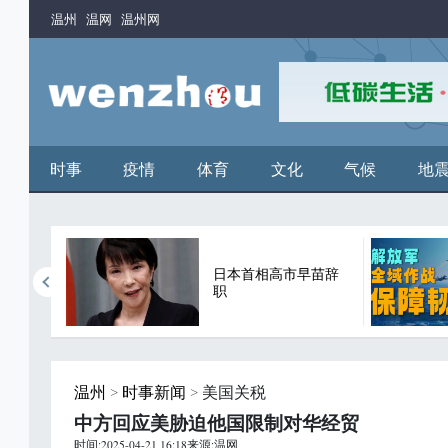
温州
温网
温州网
时事
疫情
体育
文化
气候
地
年来首
日本首相高市早苗辞
职
温州
>
时事新闻
> 美国关税
中方回应美胁迫他国限制对华经贸
时间:2025-04-21 16:18来源:温网