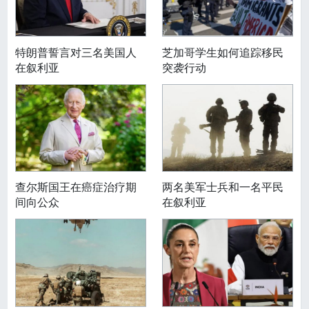
特朗普誓言对三名美国人
芝加哥学生如何追踪移民
在叙利亚
突袭行动
查尔斯国王在癌症治疗期
两名美军士兵和一名平民
间向公众
在叙利亚