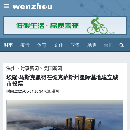
展开
搜索
时事
疫情
体育
文化
气候
地震
台风
天气
温州
>
时事新闻
> 美国新闻
埃隆·马斯克赢得在德克萨斯州星际基地建立城
市投票
时间:2025-05-04 20:34来源:温网