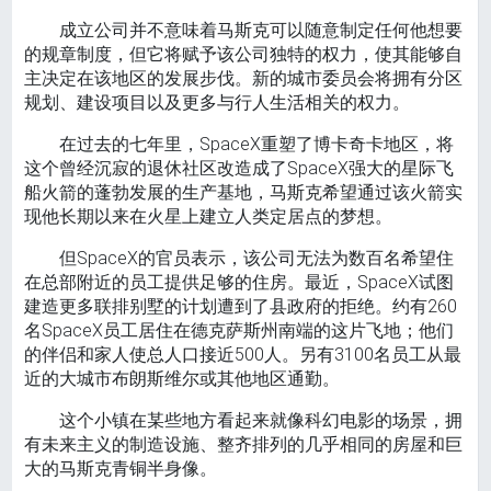
成立公司并不意味着马斯克可以随意制定任何他想要
的规章制度，但它将赋予该公司独特的权力，使其能够自
主决定在该地区的发展步伐。新的城市委员会将拥有分区
规划、建设项目以及更多与行人生活相关的权力。
在过去的七年里，SpaceX重塑了博卡奇卡地区，将
这个曾经沉寂的退休社区改造成了SpaceX强大的星际飞
船火箭的蓬勃发展的生产基地，马斯克希望通过该火箭实
现他长期以来在火星上建立人类定居点的梦想。
但SpaceX的官员表示，该公司无法为数百名希望住
在总部附近的员工提供足够的住房。最近，SpaceX试图
建造更多联排别墅的计划遭到了县政府的拒绝。约有260
名SpaceX员工居住在德克萨斯州南端的这片飞地；他们
的伴侣和家人使总人口接近500人。另有3100名员工从最
近的大城市布朗斯维尔或其他地区通勤。
这个小镇在某些地方看起来就像科幻电影的场景，拥
有未来主义的制造设施、整齐排列的几乎相同的房屋和巨
大的马斯克青铜半身像。