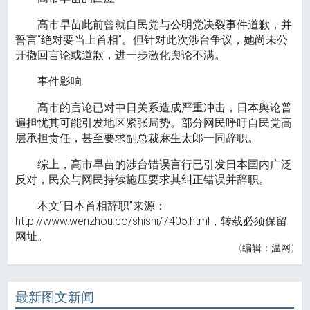
高市早苗此前曾就自民党与公明党决裂事件道歉，并
誓言“绝对要当上首相”。但针对此次涉台争议，她尚未公
开撤回言论或道歉，进一步激化舆论不满。
事件影响
高市的言论已对中日关系造成严重冲击，日本舆论普
遍担忧其可能引发地区紧张局势。部分网民呼吁自民党高
层承担责任，甚至要求副总裁麻生太郎一同辞职。
综上，高市早苗的涉台错误言行已引发日本国内广泛
反对，民众与网民持续施压要求其纠正错误并辞职。
本文“日本首相辞职”来源：
http://www.wenzhou.co/shishi/7405.html，转载必须保留
网址。
(编辑：温网)
最新图文新闻