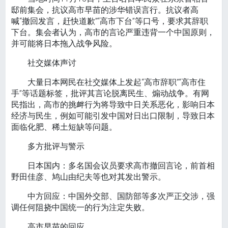
邸前集会，抗议高市早苗的涉华错误言行。抗议者高
喊“撤回发言，赶快道歉”“高市下台”等口号，要求其辞职
下台。集会者认为，高市的言论严重违背一个中国原则，
并可能将日本拖入战争风险。
社交媒体声讨
大量日本网民在社交媒体上发起“高市辞职”“高市住
手”等话题标签，批评其言论脱离民生、煽动战争。有网
民指出，高市的挑衅行为将导致中日关系恶化，影响日本
经济与民生，例如可能引发中国对日出口限制，导致日本
面临化肥、稀土短缺等问题。
多方批评与警示
日本国内：多名国会议员要求高市撤回言论，前首相
野田佳彦、鸠山由纪夫等也对其发出警示。
中方回应：中国外交部、国防部等多次严正交涉，强
调任何阻挠中国统一的行为注定失败。
高市早苗的回应