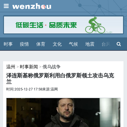
展开
搜索
时事
疫情
体育
文化
气候
地震
台风
天气
温州
>
时事新闻
> 俄乌战争
泽连斯基称俄罗斯利用白俄罗斯领土攻击乌克
兰
时间:2025-12-27 17:58来源:温网