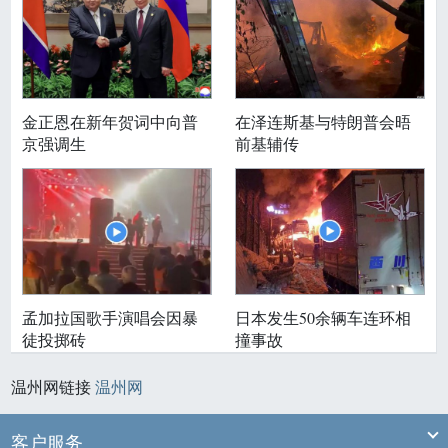
金正恩在新年贺词中向普
在泽连斯基与特朗普会晤
京强调生
前基辅传
孟加拉国歌手演唱会因暴
日本发生50余辆车连环相
徒投掷砖
撞事故
温州网链接
温州网
Ex
客户服务