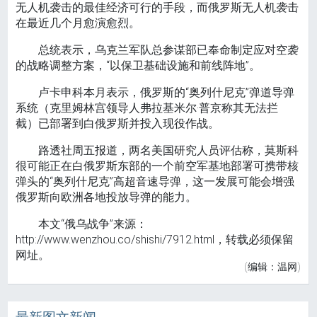
无人机袭击的最佳经济可行的手段，而俄罗斯无人机袭击
在最近几个月愈演愈烈。
总统表示，乌克兰军队总参谋部已奉命制定应对空袭
的战略调整方案，“以保卫基础设施和前线阵地”。
卢卡申科本月表示，俄罗斯的“奥列什尼克”弹道导弹
系统（克里姆林宫领导人弗拉基米尔·普京称其无法拦
截）已部署到白俄罗斯并投入现役作战。
路透社周五报道，两名美国研究人员评估称，莫斯科
很可能正在白俄罗斯东部的一个前空军基地部署可携带核
弹头的“奥列什尼克”高超音速导弹，这一发展可能会增强
俄罗斯向欧洲各地投放导弹的能力。
本文“俄乌战争”来源：
http://www.wenzhou.co/shishi/7912.html，转载必须保留
网址。
(编辑：温网)