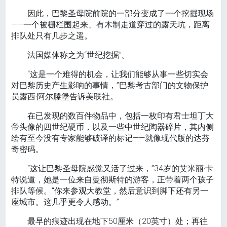
因此，巴黎圣母院前院的一部分变成了一个挖掘现场
——一个被栅栏围起来、有木制走道穿过的露天坑，距离
排队处只有几步之遥。
法国媒体称之为“世纪挖掘”。
“这是一个难得的机会，让我们能够从事一些切实会
对巴黎历史产生影响的事情，”巴黎考古部门的文物保护
员露西·阿尔滕堡告诉美联社。
在已发现的数百件物品中，包括一枚印有君士坦丁大
帝头像的四世纪硬币，以及一些中世纪陶器碎片，其内侧
绘有至今没有专家能够破译的标记——就像现代版的达芬
奇密码。
“这让巴黎圣母院感觉又活了过来，”34岁的艾米丽·卡
特说道，她是一位来自曼彻斯特的游客，正带着两个孩子
排队等候。“你来参观大教堂，然后意识到脚下还有另一
座城市。这几乎更令人感动。”
最早的痕迹出现在地下50厘米（20英寸）处；再往