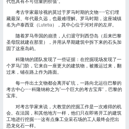
代也具有不可估量的价值”。
考古学家最珍视的莫过于罗马时期的文物——它们埋
藏最深、年代最久远，也最难理解。罗马时期，这座城镇
名为卢泰西亚（Lutetia），其中心位于河对岸的左岸。
随着罗马帝国的崩溃，人们退守到西岱岛（后来巴黎
圣母院就建在那里），并用从早期建筑中拆下来的石头加
固了这座岛屿。
科隆纳的团队发现了一些证据：在挖掘现场发现了一
个罗马门阶，它来自一座更大的建筑物，被搬运过来，翻
过来，铺在路上作为路面。
每一件出土文物都会离开矿坑，一路向北运往巴黎的
考古中心——科隆纳称之为“一个巨大的考古宝库”，巴黎的
宝库。
对考古学家来说，大教堂的挖掘工作是一次难得的机
会。在法国，和其他地方一样，他们只在即将开工的建筑
工地进行挖掘——这有点像工业采石场的工人最终会挖出
恐龙化石一样。