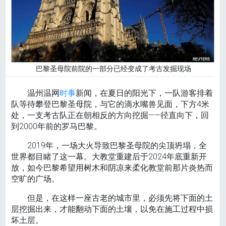
巴黎圣母院前院的一部分已经变成了考古发掘现场
温州温网
时事
新闻，在夏日的阳光下，一队游客排着
队等待攀登巴黎圣母院，与它的滴水嘴兽见面，下方4米
处，一支考古队正在朝相反的方向挖掘——径直向下，回
到2000年前的罗马巴黎。
2019年，一场大火导致巴黎圣母院的尖顶坍塌，全
世界都目睹了这一幕。大教堂重建后于2024年底重新开
放，如今巴黎希望用树木和阴凉来柔化教堂前那片炎热而
空旷的广场。
但是，在这样一座古老的城市里，必须先将下面的土
层挖掘出来，才能翻动下面的土壤，以免在施工过程中损
坏土层。