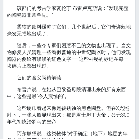
该部门的考古学家瓦伦丁·布雷卢克斯说：“发现完整
的陶瓷器非常罕见。”
柔软的废料缓冲了它们，几个世纪后，它们奇迹般地
毫发无损地出现了。
随后，一些令专家们困惑不已的文物也出现了。当文
物修复人员清理一些看似普通的中世纪陶器时，他们发现
陶器内侧绘有淡淡的红色文字——这些神秘的标记在每一
块碎片上都出现过。
它们的含义尚待解读。
布雷卢说，在她从巴黎圣母院清理出来的所有东西
中，这些是最“令人震惊的”。
这些硬币看起来像是被锈蚀的黑色圆盘。但在X光照
射下，一张人脸显现出来：那是君士坦丁大帝，公元300
年代初统治罗马的皇帝。
阿尔滕堡说，这类物体“对于确定（地下）地层的年