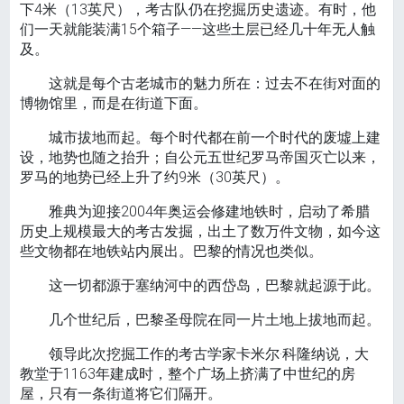
下4米（13英尺），考古队仍在挖掘历史遗迹。有时，他
们一天就能装满15个箱子——这些土层已经几十年无人触
及。
这就是每个古老城市的魅力所在：过去不在街对面的
博物馆里，而是在街道下面。
城市拔地而起。每个时代都在前一个时代的废墟上建
设，地势也随之抬升；自公元五世纪罗马帝国灭亡以来，
罗马的地势已经上升了约9米（30英尺）。
雅典为迎接2004年奥运会修建地铁时，启动了希腊
历史上规模最大的考古发掘，出土了数万件文物，如今这
些文物都在地铁站内展出。巴黎的情况也类似。
这一切都源于塞纳河中的西岱岛，巴黎就起源于此。
几个世纪后，巴黎圣母院在同一片土地上拔地而起。
领导此次挖掘工作的考古学家卡米尔·科隆纳说，大
教堂于1163年建成时，整个广场上挤满了中世纪的房
屋，只有一条街道将它们隔开。