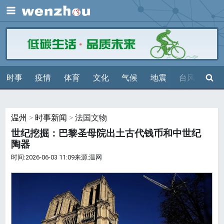
展开
搜索
时事
疫情
体育
文化
气候
地震
台风
天气
温州
>
时事新闻
> 法国文物
世纪挖掘：巴黎圣母院出土古代钱币和中世纪
陶器
时间:2026-06-03 11:09来源:温网