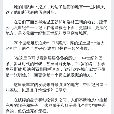
她的团队向下挖掘，到达了他们的地窖——也因此到
达了他们所代表的历史时期。
在它们下面是墨洛温王朝和加洛林王朝的粮仓，建于
公元六世纪至十世纪；在这些粮仓下面，更黑暗、更深的
地方，是公元四世纪和五世纪的罗马密集城区。
20个世纪堆积在4米（13英尺）厚的泥土里——这大
约相当于两个半拿破仑·波拿巴叠在一起的高度。
“在这里你可以看到层层叠叠的历史——中世纪的巴
黎、罗马时代的巴黎，甚至可能更早，”22岁的考古系学
生亚斯敏·贝纳利隔着围栏说道，“这让这座城市感觉不像
是一张明信片，而更像是一个仍在被发掘的地方。”
这里最丰富的发现来自最肮脏的地方：中世纪房屋下
的深坑，以及兼作垃圾场的旧厕所。
在破碎的盘子和动物骨头之间，人们不断地从中捡起
完整的罐子和杯子——这些罐子和杯子是几个世纪前被丢
弃的，但仍然完好无损。