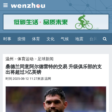
展开
搜索
时事
疫情
体育
文化
气候
地震
台风
天气
温州
>
体育运动
> 足球新闻
桑德兰同意阿尔德雷特的交易 升级俱乐部的支
出将超过3亿英镑
时间:2025-08-12 11:27来源:温网