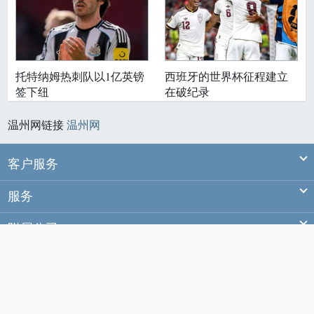
托特纳姆热刺队以1亿英镑
西班牙的世界杯征程建立
签下纽
在破纪录
温州网链接
温州网
Ex
客户服务
Ex
服务
Ex
附属公司
Ex
站务
© 2020 wenzhou.co
温州
温网
版权所有