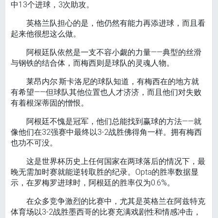
中13个进球，3次助攻。
英格兰队担心的是，他仍然有能力再添进球，而且看
起来他很想这么做。
阿根廷队依然是一支不容小觑的力量——典型的丝滑
与钢铁的结合体，而梅西则是球队的灵魂人物。
莱昂内尔·斯卡洛尼的球队知道，有梅西在的地方就
有希望——但球队其他位置也人才济济，而且他们对失败
有着根深蒂固的憎恨。
阿根廷不愧是冠军，他们总能找到赢球的方法——就
像他们在32强赛中最终以3-2战胜佛得角一样。拥有梅西
也功不可没。
这是世界杯历史上任何国家在两球落后的情况下，最
晚无需加时赛就能逆转取胜的纪录。Opta的胜率数据显
示，在罗梅罗进球时，阿根廷的胜率仅为0.6%。
在众多竞争激烈的比赛中，尤其是英格兰在阿兹特克
体育场以3-2战胜墨西哥的比赛充满戏剧性和情感冲击，