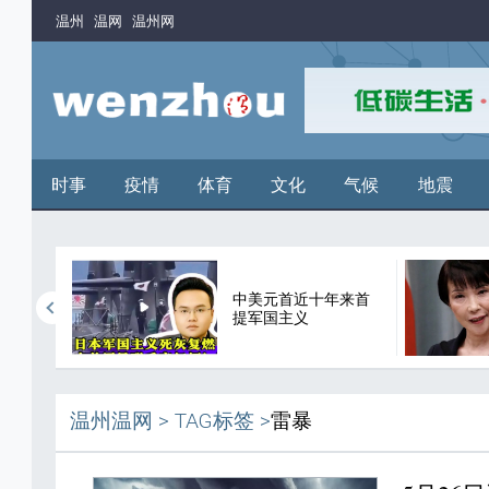
温州
温网
温州网
时事
疫情
体育
文化
气候
地震
中美元首近十年来首
谬论
提军国主义
温州温网
>
TAG标签
>
雷暴