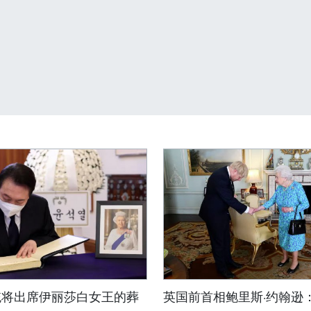
统将出席伊丽莎白女王的葬
英国前首相鲍里斯·约翰逊