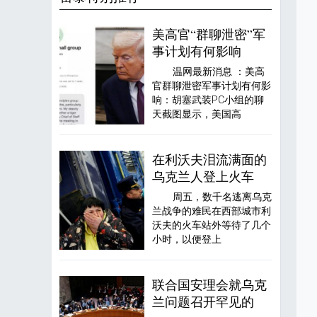
美高官“群聊泄密”军
事计划有何影响
温网最新消息 ：美高
官群聊泄密军事计划有何影
响：胡塞武装PC小组的聊
天截图显示，美国高
在利沃夫泪流满面的
乌克兰人登上火车
周五，数千名逃离乌克
兰战争的难民在西部城市利
沃夫的火车站外等待了几个
小时，以便登上
联合国安理会就乌克
兰问题召开罕见的