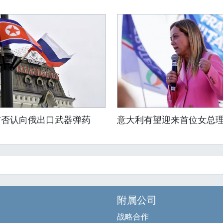
方否认向俄出口武器弹药
意大利有望迎来首位女总
附属公司
战略合作