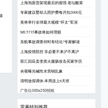
上海泡面货架现最后的倔强 老坛酸菜
影
专家建议婴幼儿照护费每月扣2000元
瑞
美将举行全球最大规模“环太”军演
MU5735事故将如何理赔
东航事故调查何时有结论?专家解读
上海疫情防控 非必要不来沪不离沪
双汇回应卖变质火腿肠攻击买家学历
央视曝光碱性水营销乱象
清明放假调休:本周连上6天班
广告位300x250招租
雷暴特别推荐