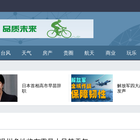
台风
天气
房产
贵圈
航天
商业
玩乐
日本首相高市早苗辞
解放军四大
职
发声