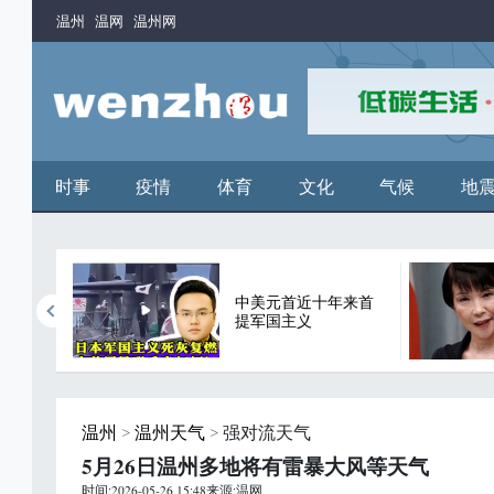
温州
温网
温州网
时事
疫情
体育
文化
气候
地
中美元首近十年来首
谬论
提军国主义
温州
>
温州天气
> 强对流天气
5月26日温州多地将有雷暴大风等天气
时间:2026-05-26 15:48来源:温网