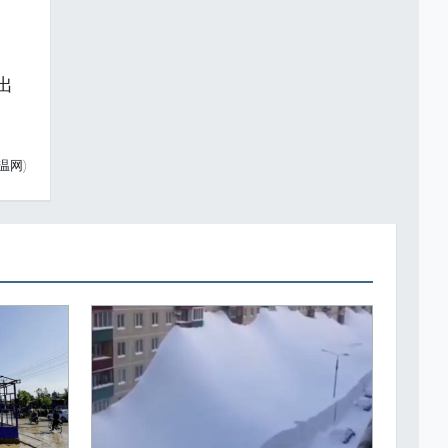
出
温网)