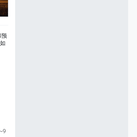
和预
况如
~9