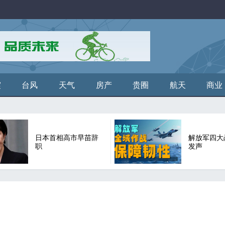
震
台风
天气
房产
贵圈
航天
商业
日本首相高市早苗辞
解放军四大
职
发声