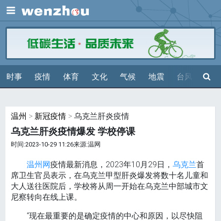
展开
搜索
时事
疫情
体育
文化
气候
地震
台风
天气
温州
>
新冠疫情
> 乌克兰肝炎疫情
乌克兰肝炎疫情爆发 学校停课
时间:2023-10-29 11:26来源:温网
温州网
疫情最新消息，2023年10月29日，
乌克兰
首
席卫生官员表示，在乌克兰甲型肝炎爆发将数十名儿童和
大人送往医院后，学校将从周一开始在乌克兰中部城市文
尼察转向在线上课。
“现在最重要的是确定疫情的中心和原因，以尽快阻