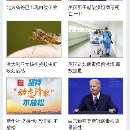
北方省份已出现白纹伊蚊
美国男子感染汉坦病毒死
亡 一种
澳大利亚女孩抓挠蚊虫叮
英国诺如病毒病例激增 新
咬处后感
数据显
新华社:坚持“动态清零”不
白宫称拜登新冠病毒检测
放松
呈阳性